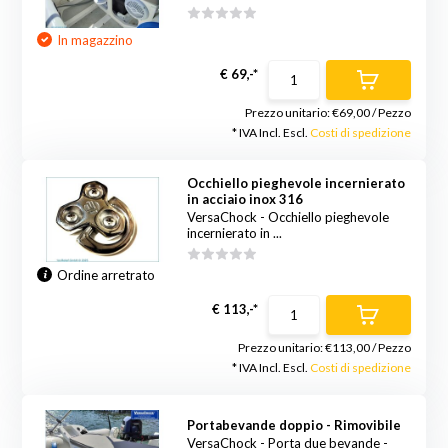
In magazzino
€ 69,-*
Prezzo unitario:
€69,00
/
Pezzo
* IVA Incl. Escl.
Costi di spedizione
Occhiello pieghevole incernierato
in acciaio inox 316
VersaChock - Occhiello pieghevole
incernierato in ...
Ordine arretrato
€ 113,-*
Prezzo unitario:
€113,00
/
Pezzo
* IVA Incl. Escl.
Costi di spedizione
Portabevande doppio - Rimovibile
VersaChock - Porta due bevande -