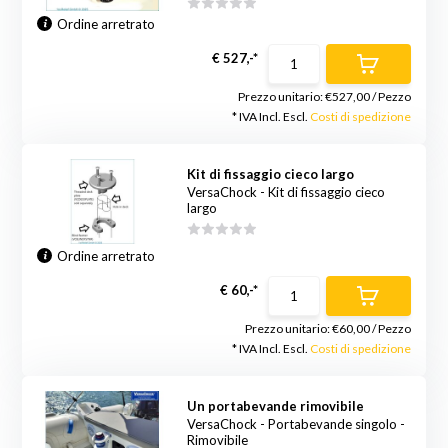
Ordine arretrato
€ 527,-*
Prezzo unitario:
€527,00
/
Pezzo
* IVA Incl. Escl.
Costi di spedizione
Kit di fissaggio cieco largo
VersaChock - Kit di fissaggio cieco
largo
Ordine arretrato
€ 60,-*
Prezzo unitario:
€60,00
/
Pezzo
* IVA Incl. Escl.
Costi di spedizione
Un portabevande rimovibile
VersaChock - Portabevande singolo -
Rimovibile