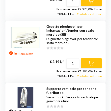
Prezzo unitario:
€2.973,00
/
Pezzo
* IVA Incl. Escl.
Costi di spedizione
Gruette pieghevoli per
imbarcazioni/tender con scafo
morbido (SIB)
Le gruette pieghevoli per tender con
scafo morbido...
In magazzino
€ 2.191,-*
Prezzo unitario:
€2.191,00
/
Pezzo
* IVA Incl. Escl.
Costi di spedizione
Supporto verticale per tender e
fuoribordo
VersaChock - Supporto verticale per
gommoni e fuor...