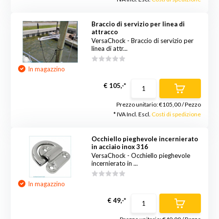
Braccio di servizio per linea di
attracco
VersaChock - Braccio di servizio per
linea di attr...
In magazzino
€ 105,-*
Prezzo unitario:
€105,00
/
Pezzo
* IVA Incl. Escl.
Costi di spedizione
Occhiello pieghevole incernierato
in acciaio inox 316
VersaChock - Occhiello pieghevole
incernierato in ...
In magazzino
€ 49,-*