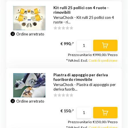
Kit rulli 25 pollici con 4 ruote -
rimovibili
VersaChock - Kit rulli 25 pollici con 4
ruote - ri...
Ordine arretrato
€ 990,-*
Prezzo unitario:
€990,00
/
Pezzo
* IVA Incl. Escl.
Costi di spedizione
Piastra di appoggio per deriva
fuoribordo rimovibile
VersaChock - Piastra di appoggio per
deriva fuorib...
Ordine arretrato
€ 150,-*
Prezzo unitario:
€150,00
/
Pezzo
* IVA Incl. Escl.
Costi di spedizione