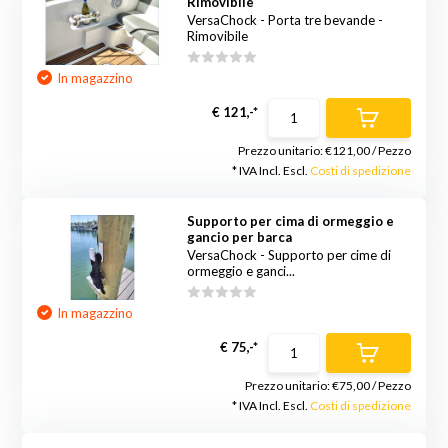
Rimovibile
VersaChock - Porta tre bevande -
Rimovibile
In magazzino
€ 121,-*
Prezzo unitario:
€121,00
/
Pezzo
* IVA Incl. Escl.
Costi di spedizione
Supporto per cima di ormeggio e
gancio per barca
VersaChock - Supporto per cime di
ormeggio e ganci...
In magazzino
€ 75,-*
Prezzo unitario:
€75,00
/
Pezzo
* IVA Incl. Escl.
Costi di spedizione