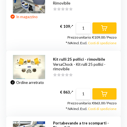
Rimovibile
In magazzino
€ 109,-*
Prezzo unitario:
€109,00
/
Pezzo
* IVA Incl. Escl.
Costi di spedizione
Kit rulli 25 pollici - rimovibile
VersaChock - Kit rulli 25 pollici -
rimovibile
Ordine arretrato
€ 863,-*
Prezzo unitario:
€863,00
/
Pezzo
* IVA Incl. Escl.
Costi di spedizione
Portabevande a tre scomparti -