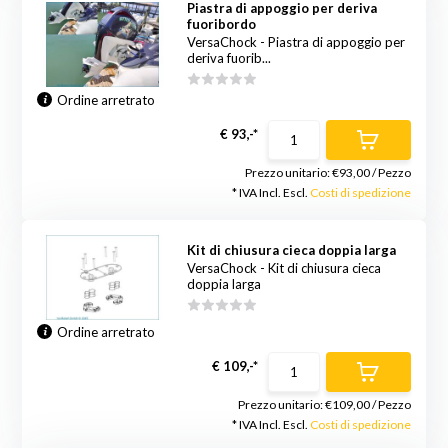
Piastra di appoggio per deriva
fuoribordo
VersaChock - Piastra di appoggio per
deriva fuorib...
Ordine arretrato
€ 93,-*
Prezzo unitario:
€93,00
/
Pezzo
* IVA Incl. Escl.
Costi di spedizione
Kit di chiusura cieca doppia larga
VersaChock - Kit di chiusura cieca
doppia larga
Ordine arretrato
€ 109,-*
Prezzo unitario:
€109,00
/
Pezzo
* IVA Incl. Escl.
Costi di spedizione