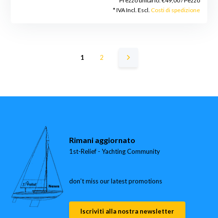
Prezzo unitario:
€49,00
/
Pezzo
* IVA Incl. Escl.
Costi di spedizione
1
2
Rimani aggiornato
1st-Relief - Yachting Community
don’t miss our latest promotions
Iscriviti alla nostra newsletter