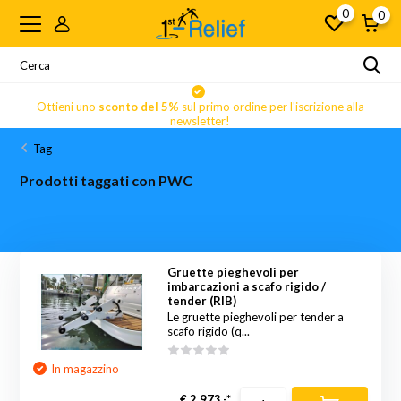
0
0
Ottieni uno
sconto del 5%
sul primo ordine per l'iscrizione alla
newsletter!
Tag
Prodotti taggati con PWC
Gruette pieghevoli per
imbarcazioni a scafo rigido /
tender (RIB)
Le gruette pieghevoli per tender a
scafo rigido (q...
In magazzino
€ 2.973,-*