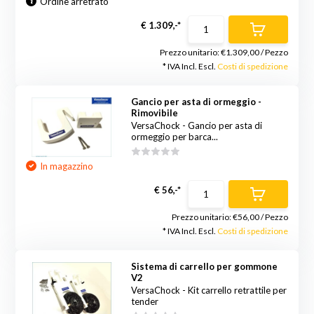
Ordine arretrato
€ 1.309,-*
Prezzo unitario:
€1.309,00
/
Pezzo
* IVA Incl. Escl.
Costi di spedizione
Gancio per asta di ormeggio -
Rimovibile
VersaChock - Gancio per asta di
ormeggio per barca...
In magazzino
€ 56,-*
Prezzo unitario:
€56,00
/
Pezzo
* IVA Incl. Escl.
Costi di spedizione
Sistema di carrello per gommone
V2
VersaChock - Kit carrello retrattile per
tender