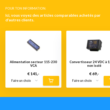
POUR TON INFORMATION:
Ici, vous voyez des articles comparables achetés par
d'autres clients.
Alimentation secteur 115-230
Convertisseur 24 VDC à 
VCA
non isolé
€ 141,-
€ 69,-