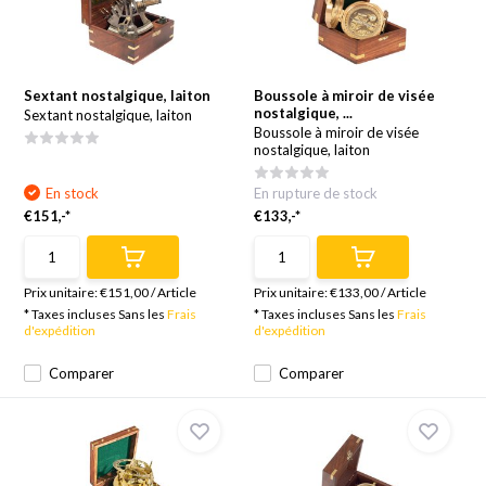
Sextant nostalgique, laiton
Boussole à miroir de visée
nostalgique, ...
Sextant nostalgique, laiton
Boussole à miroir de visée
nostalgique, laiton
En stock
En rupture de stock
€151,-*
€133,-*
Prix unitaire:
€151,00
/
Article
Prix unitaire:
€133,00
/
Article
* Taxes incluses Sans les
Frais
* Taxes incluses Sans les
Frais
d'expédition
d'expédition
Comparer
Comparer