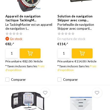
Appareil de navigation
Solution de navigation
tactique TackingM...
Skipper avec comp...
Le TackingMaster est un appareil
Portefeuille de navigation
de navigation t...
Skipper avec comparti...
En stock
En rupture de stock
€82,-*
€114,-*
Prix unitaire:
€82,00
/
Article
Prix unitaire:
€114,00
/
Article
* Taxes incluses Sans les
Frais
* Taxes incluses Sans les
Frais
d'expédition
d'expédition
Comparer
Comparer