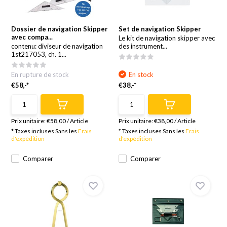
Dossier de navigation Skipper
Set de navigation Skipper
avec compa...
Le kit de navigation skipper avec
contenu: diviseur de navigation
des instrument...
1st217053, ch. 1...
En rupture de stock
En stock
€58,-*
€38,-*
Prix unitaire:
€58,00
/
Article
Prix unitaire:
€38,00
/
Article
* Taxes incluses Sans les
Frais
* Taxes incluses Sans les
Frais
d'expédition
d'expédition
Comparer
Comparer