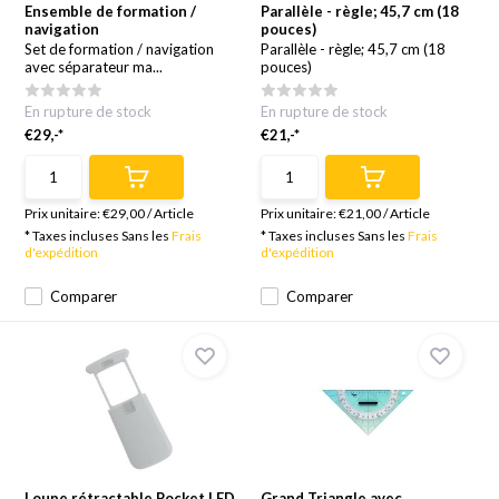
Ensemble de formation /
Parallèle - règle; 45,7 cm (18
navigation
pouces)
Set de formation / navigation
Parallèle - règle; 45,7 cm (18
avec séparateur ma...
pouces)
En rupture de stock
En rupture de stock
€29,-*
€21,-*
Prix unitaire:
€29,00
/
Article
Prix unitaire:
€21,00
/
Article
* Taxes incluses Sans les
Frais
* Taxes incluses Sans les
Frais
d'expédition
d'expédition
Comparer
Comparer
Loupe rétractable Pocket LED
Grand Triangle avec