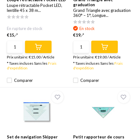
graduation
Loupe rétractable Pocket LED,
lentille 45 x 38 m...
Grand Triangle avec graduation
360° – 1°, Longue...
En rupture de stock
En stock
€15,-*
€19,-*
Prix unitaire:
€15,00
/
Article
Prix unitaire:
€19,00
/
Article
* Taxes incluses Sans les
Frais
* Taxes incluses Sans les
Frais
d'expédition
d'expédition
Comparer
Comparer
Set de navigation Skipper
Petit rapporteur de cours