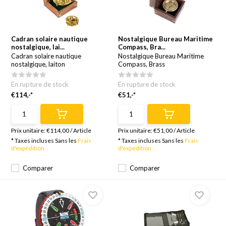
Cadran solaire nautique
Nostalgique Bureau Maritime
nostalgique, lai...
Compass, Bra...
Cadran solaire nautique
Nostalgique Bureau Maritime
nostalgique, laiton
Compass, Brass
En rupture de stock
En rupture de stock
€114,-*
€51,-*
Prix unitaire:
€114,00
/
Article
Prix unitaire:
€51,00
/
Article
* Taxes incluses Sans les
Frais
* Taxes incluses Sans les
Frais
d'expédition
d'expédition
Comparer
Comparer