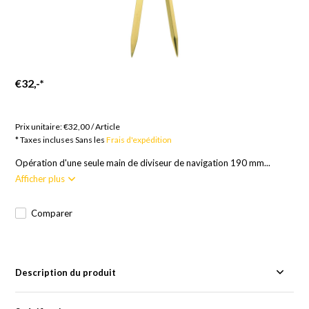
€32,-
*
Marchandises sur commande ; Europe 14 jours, Reste du
monde 17 jours
Prix unitaire:
€32,00
/
Article
* Taxes incluses Sans les
Frais d'expédition
Opération d'une seule main de diviseur de navigation 190 mm...
Afficher plus
Comparer
Description du produit