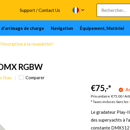
Support / Contact Us
s d'arrimage de charge
Navigation
Équipement, Matériel
'inscription à la newsletter!
r DMX RGBW
s l'eau
Comparer
€75,-
*
Ar
Prix unitaire:
€75,00
/
Art
* Taxes incluses Sans les
Le gradateur Play-I
des superyachts à l
constante DMX512 tr