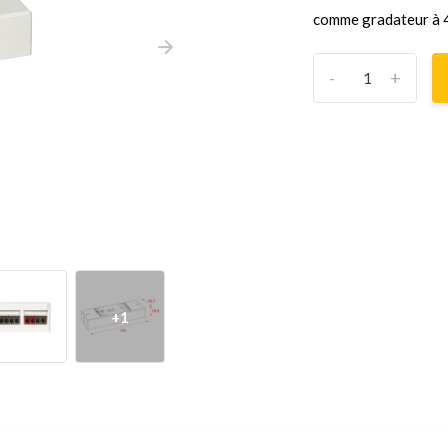
comme gradateur à 4
-
+
+1