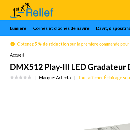
Lumière
Cornes et cloches de navire
Davit, dispositif
Obtenez
5 % de réduction
sur la première commande pour l
Accueil
DMX512 Play-III LED Gradateu
Marque:
Artecta
Tout afficher Éclairage sou