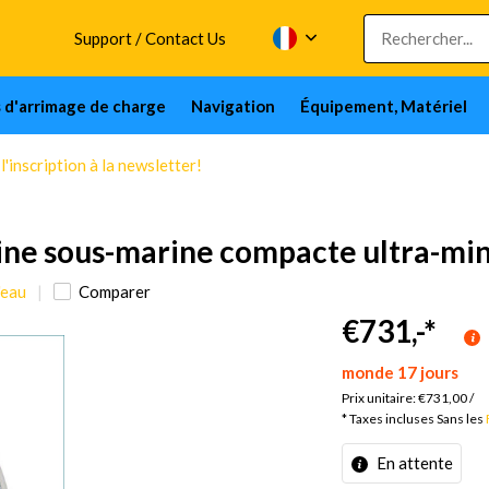
Support / Contact Us
s d'arrimage de charge
Navigation
Équipement, Matériel
'inscription à la newsletter!
ne sous-marine compacte ultra-mi
'eau
Comparer
€731,-
*
monde 17 jours
Prix unitaire:
€731,00
/
* Taxes incluses Sans les
En attente