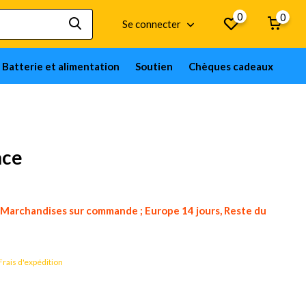
0
0
Se connecter
Batterie et alimentation
Soutien
Chèques cadeaux
nce
Marchandises sur commande ; Europe 14 jours, Reste du
Frais d'expédition