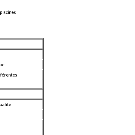
 piscines
ue
fférentes
ualité