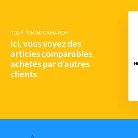
ur piscine en béton
Niche piscine béton LCFN
LCPN
POUR TON INFORMATION:
€ 272,-
€ 113,-
Ici, vous voyez des
articles comparables
achetés par d'autres
N
clients.