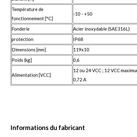
Température de
-10 - +50
fonctionnement [°C]
Fonderie
Acier inoxydable (SAE316L)
protection
IP68
Dimensions [mm]
119x10
Poids (kg]
0,6
12 ou 24 VCC ; 12 VCC maximum
Alimentation [VCC]
0,72 A
Informations du fabricant