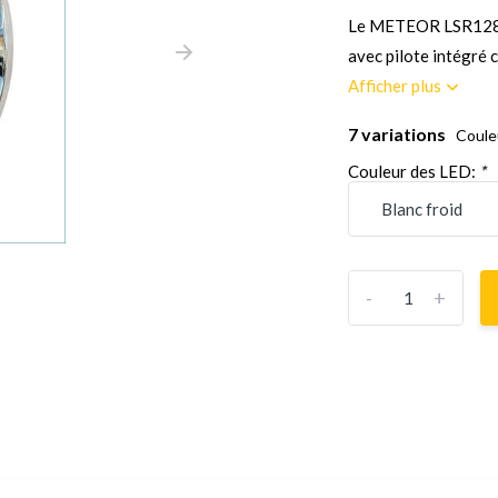
Le METEOR LSR1280 
avec pilote intégré c
Afficher plus
7 variations
Coule
Couleur des LED:
*
-
+