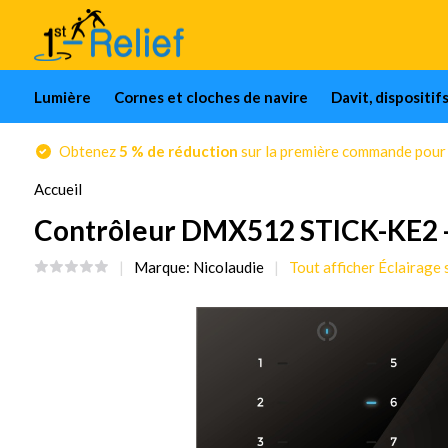
Lumière
Cornes et cloches de navire
Davit, dispositif
Obtenez
5 % de réduction
sur la première commande pour l
Accueil
Contrôleur DMX512 STICK-KE2 - l
Marque:
Nicolaudie
Tout afficher Éclairage 