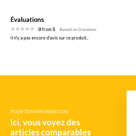
Évaluations
0
5
from
Based on 0 reviews
Il n'y a pas encore d'avis sur ce produit..
POUR TON INFORMATION:
Ici, vous voyez des
articles comparables