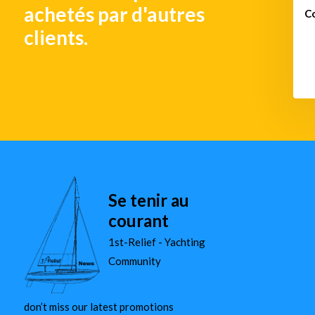
achetés par d'autres
ronisation Unité
Système de commande sans
C
MSU08
fil pour yachts MYW868BCP
clients.
€ 272,-
€ 4.654,-
Se tenir au
courant
1st-Relief - Yachting
Community
don’t miss our latest promotions