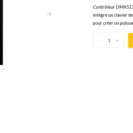
Contrôleur DMX512 S
intègre un clavier d
pour créer un puiss
-
+