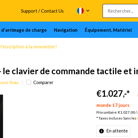
Support / Contact Us
s d'arrimage de charge
Navigation
Équipement, Matériel
'inscription à la newsletter!
e clavier de commande tactile et in
sous l'eau
Comparer
€1.027,-
*
monde 17 jours
Prix unitaire:
€1.027,00
/
* Taxes incluses Sans les
En attente