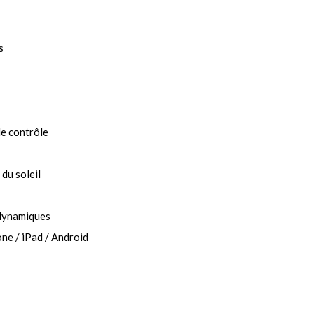
s
le contrôle
du soleil
 dynamiques
ne / iPad / Android