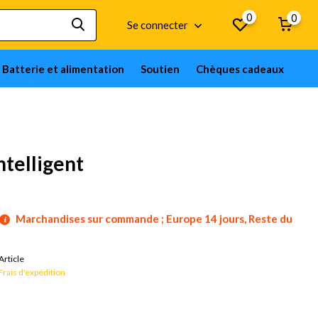
0
0
Se connecter
Batterie et alimentation
Soutien
Chèques cadeaux
telligent
Marchandises sur commande ; Europe 14 jours, Reste du
Article
Frais d'expédition