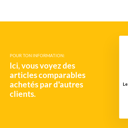
POUR TON INFORMATION:
Ici, vous voyez des
articles comparables
achetés par d'autres
s festons - Double
Prise 12 VDC pour feu arrière
Le
extrémité
à montage vertical
clients.
€ 30,-
€ 38,-