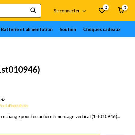
0
0
Se connecter
Batterie et alimentation
Soutien
Chèques cadeaux
(1st010946)
rchandises sur commande ; 12 semaines
icle
Frais d'expédition
 rechange pour feu arrière à montage vertical (1st010946)...