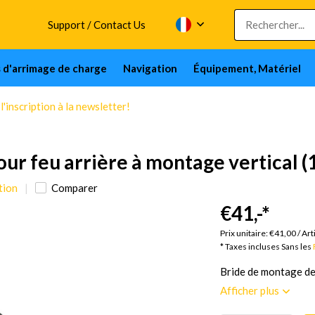
Support / Contact Us
s d'arrimage de charge
Navigation
Équipement, Matériel
'inscription à la newsletter!
ur feu arrière à montage vertical 
tion
Comparer
€41,-
*
Ma
Prix unitaire:
€41,00
/
Art
* Taxes incluses Sans les
Bride de montage de
Afficher plus