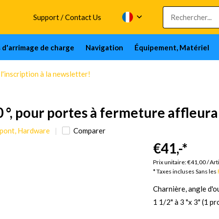
Support / Contact Us
s d'arrimage de charge
Navigation
Équipement, Matériel
'inscription à la newsletter!
 °, pour portes à fermeture affleur
 pont, Hardware
Comparer
€41,-
*
Ma
Prix unitaire:
€41,00
/
Art
* Taxes incluses Sans les
Charnière, angle d'o
1 1/2" à 3 "x 3" (1 p