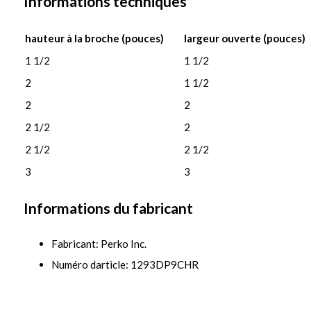
Informations techniques
hauteur à la broche (pouces)
largeur ouverte (pouces)
1 1/2
1 1/2
2
1 1/2
2
2
2 1/2
2
2 1/2
2 1/2
3
3
Informations du fabricant
Fabricant: Perko Inc.
Numéro darticle: 1293DP9CHR