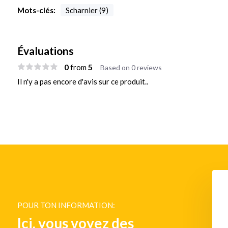
Mots-clés:
Scharnier (9)
Évaluations
0
5
from
Based on 0 reviews
Il n'y a pas encore d'avis sur ce produit..
POUR TON INFORMATION:
Ici, vous voyez des