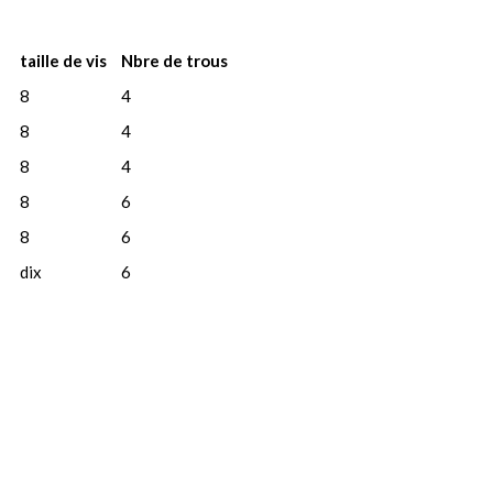
taille de vis
Nbre de trous
8
4
8
4
8
4
8
6
8
6
dix
6