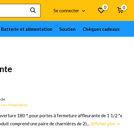
0
0
Se connecter
Batterie et alimentation
Soutien
Chèques cadeaux
ante
rchandises sur commande ; 12 semaines
icle
Frais d'expédition
uverture 180 °, pour portes à fermeture affleurante de 1 1/2 "x
roduit comprend une paire de charnières de 2)...
Afficher plus