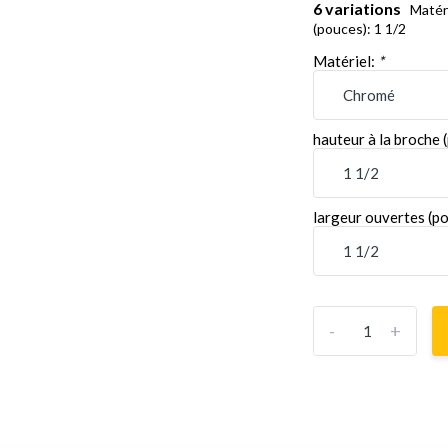
6 variations
Matéri
(pouces): 1 1/2
Matériel:
*
hauteur à la broche 
largeur ouvertes (p
-
+