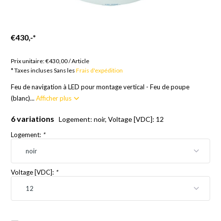
€430,-
*
Marchandises sur commande ; 12 semaines
Prix unitaire:
€430,00
/
Article
* Taxes incluses Sans les
Frais d'expédition
Feu de navigation à LED pour montage vertical - Feu de poupe
(blanc)...
Afficher plus
6 variations
Logement: noir, Voltage [VDC]: 12
Logement:
*
Voltage [VDC]:
*