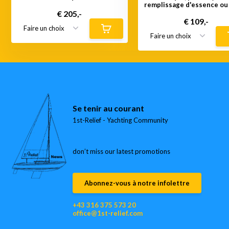
remplissage d'essence ou
de remplissage diesel; 
€ 205,-
tuyau 2 "
€ 109,-
Se tenir au courant
1st-Relief - Yachting Community
don’t miss our latest promotions
Abonnez-vous à notre infolettre
+43 316 375 573 20
office@1st-relief.com