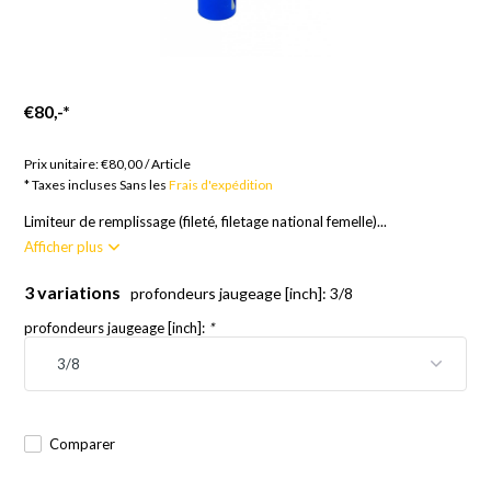
€80,-
*
Marchandises sur commande ; 12 semaines
Prix unitaire:
€80,00
/
Article
* Taxes incluses Sans les
Frais d'expédition
Limiteur de remplissage (fileté, filetage national femelle)...
Afficher plus
3 variations
profondeurs jaugeage [inch]: 3/8
profondeurs jaugeage [inch]:
*
Comparer