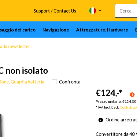
Support / Contact Us
issaggio del carico
Navigazione
Attrezzature, Hardware
 alla newsletter!
 non isolato
ione, Guardia batteria
Confronta
€124,-
*
Prezzo unitario:
€124,00
* IVA Incl. Escl.
Costi di s
Ordine arretra
Convertitore da 48 