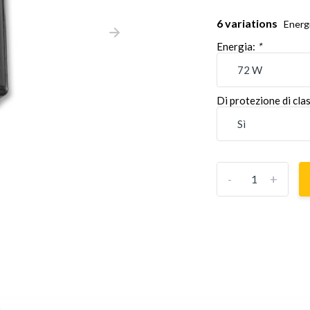
6 variations
Energi
Energia:
*
Di protezione di cla
-
+
s