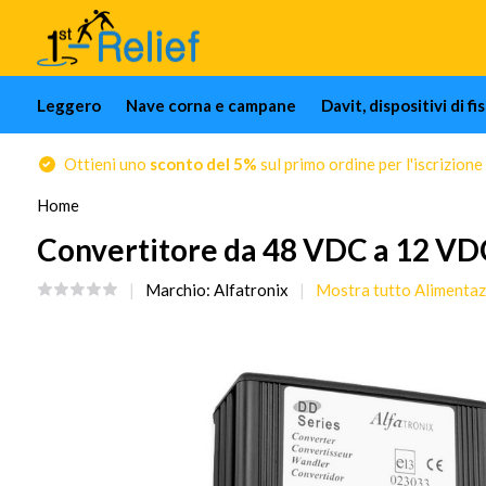
Leggero
Nave corna e campane
Davit, dispositivi di f
Ottieni uno
sconto del 5%
sul primo ordine per l'iscrizione
Home
Convertitore da 48 VDC a 12 VDC
Marchio:
Alfatronix
Mostra tutto Alimentaz