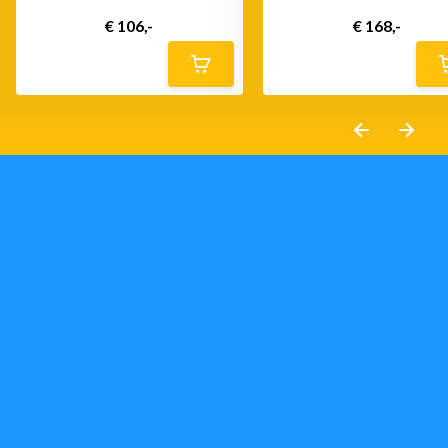
€ 106,-
€ 168,-