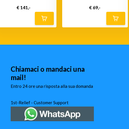
€ 141,-
€ 69,-
Chiamaci o mandaci una
mail!
Entro 24 ore una risposta alla sua domanda
1st-Relief - Customer Support