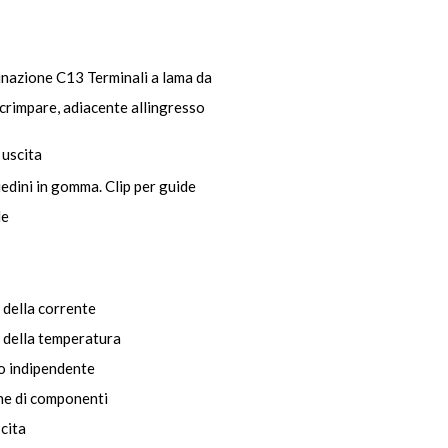
nazione C13 Terminali a lama da
crimpare, adiacente allingresso
 uscita
piedini in gomma. Clip per guide
le
 della corrente
o della temperatura
o indipendente
one di componenti
scita