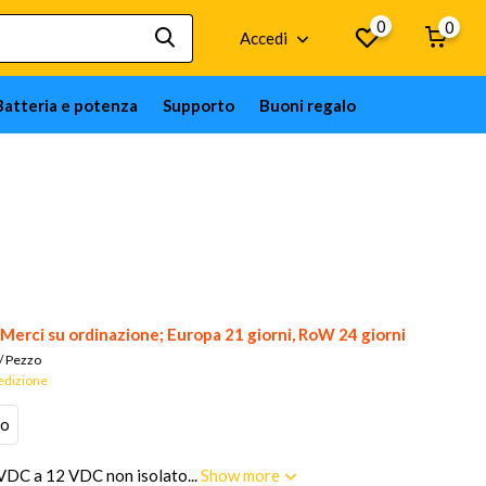
0
0
Accedi
Batteria e potenza
Supporto
Buoni regalo
Merci su ordinazione; Europa 21 giorni, RoW 24 giorni
/
Pezzo
pedizione
to
VDC a 12 VDC non isolato...
Show more