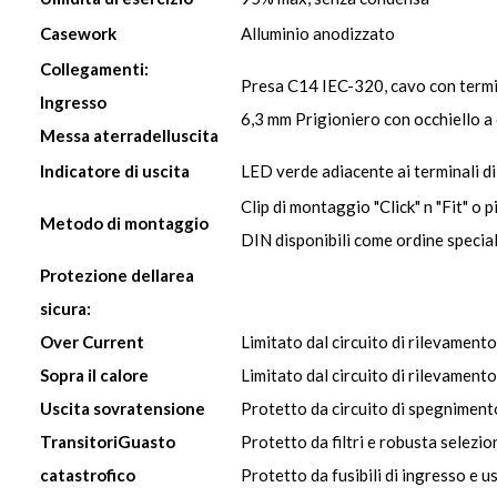
Casework
Alluminio anodizzato
Collegamenti:
Presa C14 IEC-320, cavo con termi
Ingresso
6,3 mm Prigioniero con occhiello a 
Messa a
terra
delluscita
Indicatore di uscita
LED verde adiacente ai terminali di
Clip di montaggio "Click" n "Fit" o 
Metodo di montaggio
DIN disponibili come ordine specia
Protezione dellarea
sicura:
Over Current
Limitato dal circuito di rilevamento
Sopra il calore
Limitato dal circuito di rilevament
Uscita sovratensione
Protetto da circuito di spegniment
Transitori
Guasto
Protetto da filtri e robusta selezi
catastrofico
Protetto da fusibili di ingresso e u