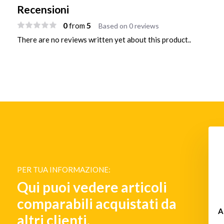
Recensioni
0
5
from
Based on 0 reviews
There are no reviews written yet about this product..
i della batteria 9-32
Convertitore da 48 VDC a 12
VDC
VDC isolato
PER TUA INFORMAZIONE:
€ 99,-
€ 122,-
Qui puoi vedere articoli
comparabili acquistati da
A
altri clienti.