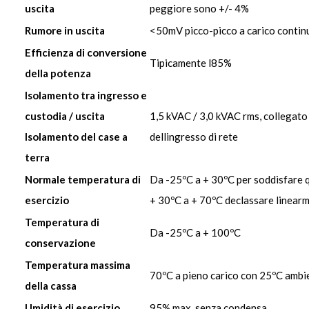
uscita
peggiore sono +/- 4%
Rumore in uscita
<50mV picco-picco a carico contin
Efficienza di conversione
Tipicamente l85%
della potenza
Isolamento tra ingresso e
custodia / uscita
1,5 kVAC / 3,0 kVAC rms, collegato
Isolamento del case a
dellingresso di rete
terra
Normale temperatura di
Da -25ºC a + 30ºC per soddisfare q
esercizio
+ 30ºC a + 70ºC declassare linear
Temperatura di
Da -25ºC a + 100ºC
conservazione
Temperatura massima
70ºC a pieno carico con 25ºC ambi
della cassa
Umidità di esercizio
95% max, senza condensa