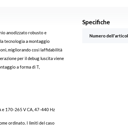
Specifiche
inio anodizzato robusto e
Numero dell'articol
lla tecnologia a montaggio
ioni, migliorando così laffidabilità
lerazione per il debug luscita viene
ontaggio a forma di T,
A e 170-265 V CA, 47-440 Hz
e ordinato. I limiti del caso