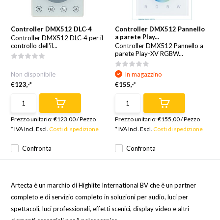
Controller DMX512 DLC-4
Controller DMX512 Pannello
a parete Play...
Controller DMX512 DLC-4 per il
controllo dell'il...
Controller DMX512 Pannello a
parete Play-XV RGBW...
Non disponibile
In magazzino
€123,-*
€155,-*
Prezzo unitario:
€123,00
/
Pezzo
Prezzo unitario:
€155,00
/
Pezzo
* IVA Incl. Escl.
Costi di spedizione
* IVA Incl. Escl.
Costi di spedizione
Confronta
Confronta
Artecta è un marchio di Highlite International BV che è un partner
completo e di servizio completo in soluzioni per audio, luci per
spettacoli, luci professionali, effetti scenici, display video e altri