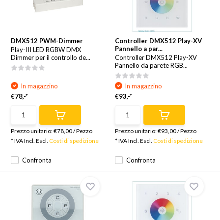
DMX512 PWM-Dimmer
Controller DMX512 Play-XV
Pannello a par...
Play-III LED RGBW DMX
Dimmer per il controllo de...
Controller DMX512 Play-XV
Pannello da parete RGB...
In magazzino
In magazzino
€78,-*
€93,-*
Prezzo unitario:
€78,00
/
Pezzo
Prezzo unitario:
€93,00
/
Pezzo
* IVA Incl. Escl.
Costi di spedizione
* IVA Incl. Escl.
Costi di spedizione
Confronta
Confronta