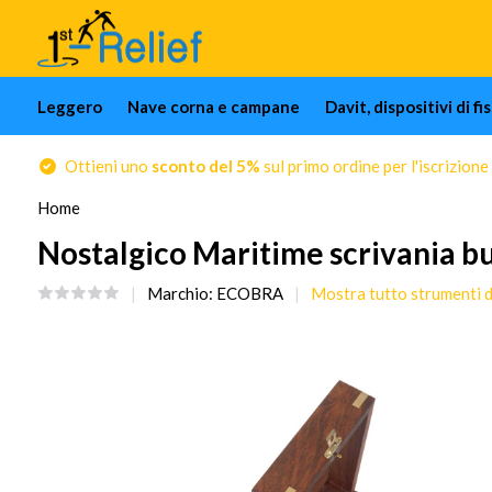
Leggero
Nave corna e campane
Davit, dispositivi di f
Ottieni uno
sconto del 5%
sul primo ordine per l'iscrizione
Home
Nostalgico Maritime scrivania bu
Marchio:
ECOBRA
Mostra tutto strumenti 