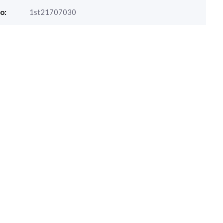
o:
1st21707030