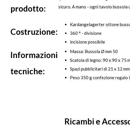
prodotto:
sicuro. A mano - ogni tavolo bussola 
Kardangelagerter ottone buss
Costruzione:
360 ° - divisione
incisione possibile
Massa: Bussola Ø mm 50
Informazioni
Scatola di legno: 90 x 90 x 75 
tecniche:
Spazi pubblicitari di 21 x 12 mm
Peso 350 g confezione regalo in
Ricambi e Accesso