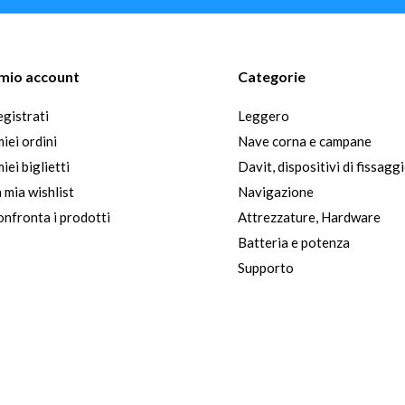
l mio account
Categorie
gistrati
Leggero
miei ordini
Nave corna e campane
miei biglietti
Davit, dispositivi di fissagg
 mia wishlist
Navigazione
nfronta i prodotti
Attrezzature, Hardware
Batteria e potenza
Supporto