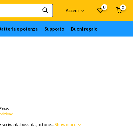
0
0
Accedi
Batteria e potenza
Supporto
Buoni regalo
rci su ordinazione; Europa 14 giorni, resto del mondo 17
Pezzo
pedizione
scrivania bussola, ottone...
Show more