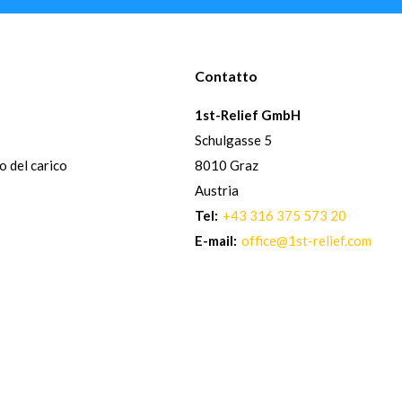
Contatto
1st-Relief GmbH
Schulgasse 5
io del carico
8010 Graz
Austria
Tel:
+43 316 375 573 20
E-mail:
office@1st-relief.com