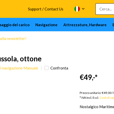
Support / Contact Us
issaggio del carico
Navigazione
Attrezzature, Hardware
 alla newsletter!
ssola, ottone
di navigazione Manuale
Confronta
€49,-
*
Me
giorni
Prezzo unitario:
€49,00
/
* IVA Incl. Escl.
Costi di s
Nostalgico Maritime 