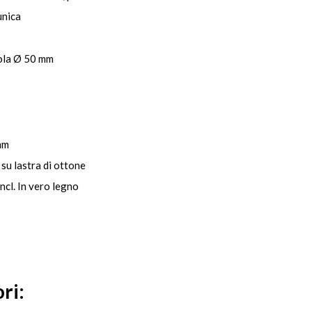
unica
ola Ø 50 mm
mm
 su lastra di ottone
cl. In vero legno
ri: