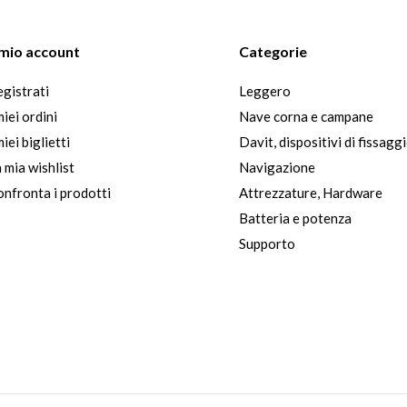
l mio account
Categorie
gistrati
Leggero
miei ordini
Nave corna e campane
miei biglietti
Davit, dispositivi di fissagg
 mia wishlist
Navigazione
nfronta i prodotti
Attrezzature, Hardware
Batteria e potenza
Supporto