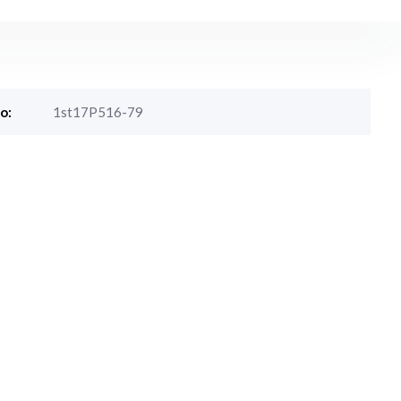
o:
1st17P516-79