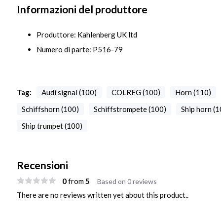
Informazioni del produttore
Produttore: Kahlenberg UK ltd
Numero di parte: P516-79
Tag:
Audi signal (100)
COLREG (100)
Horn (110)
Schiffshorn (100)
Schiffstrompete (100)
Ship horn (1
Ship trumpet (100)
Recensioni
0
5
from
Based on 0 reviews
There are no reviews written yet about this product..