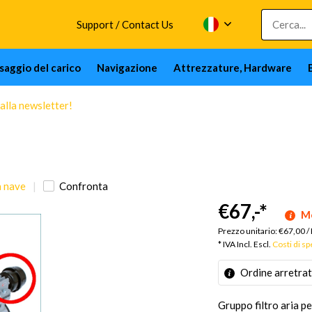
Support / Contact Us
issaggio del carico
Navigazione
Attrezzature, Hardware
 alla newsletter!
a nave
Confronta
€67,-
*
Me
Prezzo unitario:
€67,00
/
* IVA Incl. Escl.
Costi di s
Ordine arretra
Gruppo filtro aria 