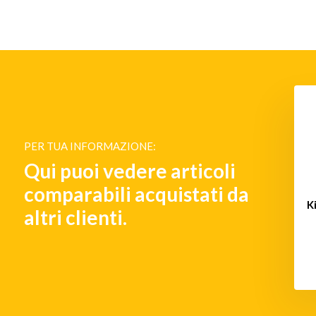
PER TUA INFORMAZIONE:
Qui puoi vedere articoli
comparabili acquistati da
orno di nave, due
S-0A corno da nave, tromba
K
altri clienti.
trombe
singola
€ 1.129,-
€ 531,-