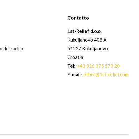
Contatto
1st-Relief d.o.o.
Kukuljanovo 408 A
io del carico
51227 Kukuljanovo
Croatia
Tel:
+43 316 375 573 20
E-mail:
office@1st-relief.com