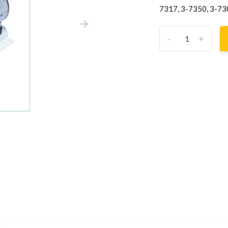
7317, 3-7350, 3-730
-
+
s