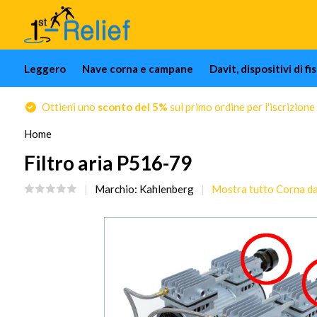
Leggero
Nave corna e campane
Davit, dispositivi di f
Ottieni uno
sconto del 5%
sul primo ordine per l'iscrizione
Home
Filtro aria P516-79
Marchio:
Kahlenberg
Mostra tutto Corna d