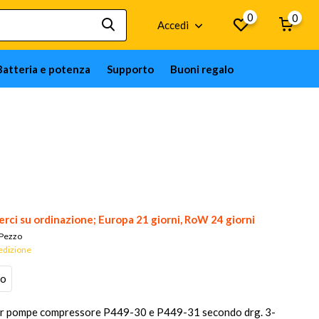
0
0
Accedi
Batteria e potenza
Supporto
Buoni regalo
rci su ordinazione; Europa 21 giorni, RoW 24 giorni
Pezzo
pedizione
to
per pompe compressore P449-30 e P449-31 secondo drg. 3-