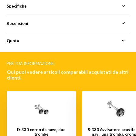
Specifiche
Recensioni
Quota
PER TUA INFORMAZIONE:
Qui puoi vedere articoli comparabili acquistati da altri
clienti.
D-330 corno da nave, due
S-330 Avvisatore acustic
trombe
navi, una tromba, crom