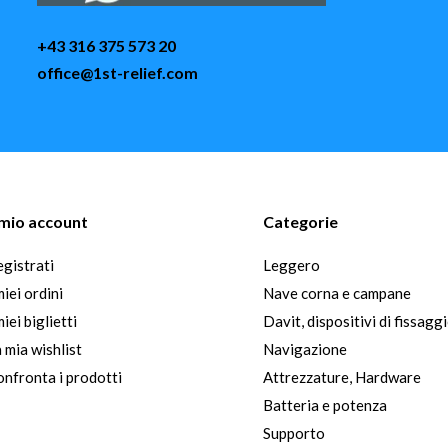
+43 316 375 573 20
office@1st-relief.com
l mio account
Categorie
gistrati
Leggero
miei ordini
Nave corna e campane
miei biglietti
Davit, dispositivi di fissagg
 mia wishlist
Navigazione
nfronta i prodotti
Attrezzature, Hardware
Batteria e potenza
Supporto