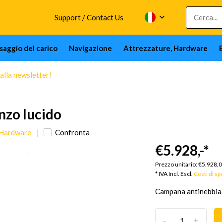
Support / Contact Us
issaggio del carico
Navigazione
Attrezzature, Hardware
 alla newsletter!
nzo lucido
 Hardware
Confronta
€5.928,-
*
Prezzo unitario:
€5.928,
* IVA Incl. Escl.
Costi di s
Campana antinebbia d
-
+