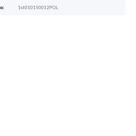
o:
1st010150012POL