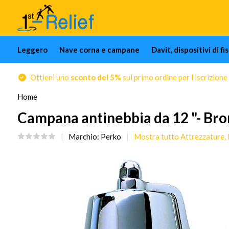
Leggero
Nave corna e campane
Davit, dispositivi di f
Ottieni uno
sconto del 5%
sul primo ordine per l'iscrizione
Home
Campana antinebbia da 12 "- Bro
Marchio:
Perko
Mostra tutto Attrezzature,