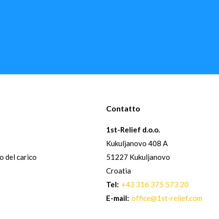
Contatto
1st-Relief d.o.o.
Kukuljanovo 408 A
io del carico
51227 Kukuljanovo
Croatia
Tel:
+43 316 375 573 20
E-mail:
office@1st-relief.com