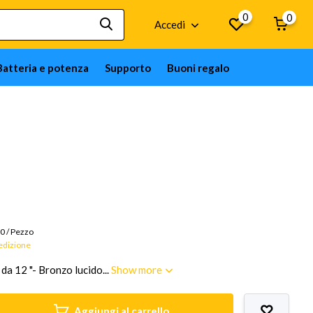
0
0
Accedi
Batteria e potenza
Supporto
Buoni regalo
Merci su ordinazione; 12 settimane
00
/
Pezzo
pedizione
a 12 "- Bronzo lucido...
Show more
Aggiungi al carrello