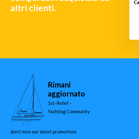
antinebbia da 12 "-
Campana antinebbia da 14 "-
Ca
altri clienti.
ronzo lucido
Bronzo lucido
€ 4.806,-
€ 5.905,-
Rimani
aggiornato
1st-Relief -
Yachting Community
don’t miss our latest promotions