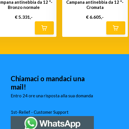
mpana antinebbia da 12 "-
Campana antinebbia da 12 "-
Bronzo normale
Cromata
€ 5.331,-
€ 6.605,-
Chiamaci o mandaci una
mail!
Entro 24 ore una risposta alla sua domanda
1st-Relief - Customer Support