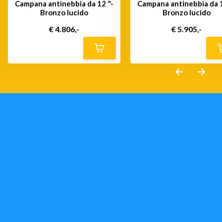
Campana antinebbia da 12 "-
Campana antinebbia da 1
Bronzo lucido
Bronzo lucido
€ 4.806,-
€ 5.905,-