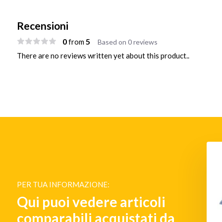
Recensioni
0
5
from
Based on 0 reviews
There are no reviews written yet about this product..
PER TUA INFORMAZIONE:
Qui puoi vedere articoli
comparabili acquistati da