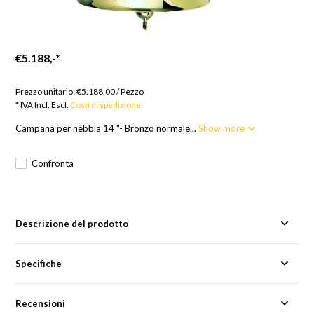
€5.188,-
*
Merci su ordinazione; 12 settimane
Prezzo unitario:
€5.188,00
/
Pezzo
* IVA Incl. Escl.
Costi di spedizione
Campana per nebbia 14 "- Bronzo normale...
Show more
Confronta
Descrizione del prodotto
Specifiche
Recensioni