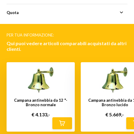
Quota
PER TUA INFORMAZIONE:
Qui puoi vedere articoli comparabili acquistati da altri
clienti.
Campana antinebbia da 12 "-
Campana antinebbia da 1
Bronzo normale
Bronzo lucido
€ 4.133,-
€ 5.669,-