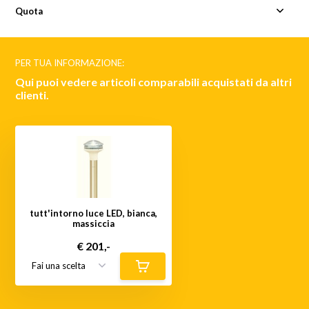
Quota
PER TUA INFORMAZIONE:
Qui puoi vedere articoli comparabili acquistati da altri
clienti.
tutt'intorno luce LED, bianca,
massiccia
€ 201,-