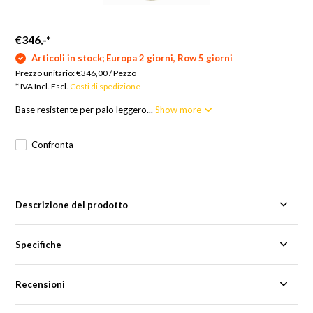
€346,-
*
Articoli in stock; Europa 2 giorni, Row 5 giorni
Prezzo unitario:
€346,00
/
Pezzo
* IVA Incl. Escl.
Costi di spedizione
Base resistente per palo leggero...
Show more
Confronta
Descrizione del prodotto
Specifiche
Recensioni