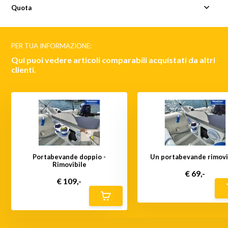
Quota
PER TUA INFORMAZIONE:
Qui puoi vedere articoli comparabili acquistati da altri
clienti.
Portabevande doppio -
Un portabevande rimovi
Rimovibile
€ 69,-
€ 109,-