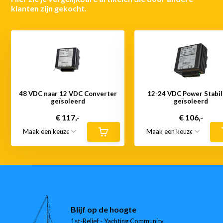
klanten zijn gekocht.
48 VDC naar 12 VDC Converter
12-24 VDC Power Stabil
geïsoleerd
geïsoleerd
€ 117,-
€ 106,-
Blijf op de hoogte
1st-Relief - Yachting Community