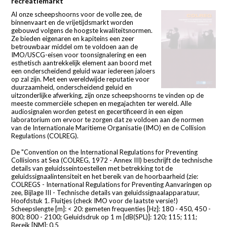
recreatiemarkt
Al onze scheepshoorns voor de volle zee, de
binnenvaart en de vrijetijdsmarkt worden
gebouwd volgens de hoogste kwaliteitsnormen.
Ze bieden eigenaren en kapiteins een zeer
betrouwbaar middel om te voldoen aan de
IMO/USCG-eisen voor toonsignalering en een
esthetisch aantrekkelijk element aan boord met
een onderscheidend geluid waar iedereen jaloers
op zal zijn. Met een wereldwijde reputatie voor
duurzaamheid, onderscheidend geluid en
uitzonderlijke afwerking, zijn onze scheepshoorns te vinden op de
meeste commerciële schepen en megajachten ter wereld. Alle
audiosignalen worden getest en gecertificeerd in een eigen
laboratorium om ervoor te zorgen dat ze voldoen aan de normen
van de Internationale Maritieme Organisatie (IMO) en de Collision
Regulations (COLREG).
De "Convention on the International Regulations for Preventing
Collisions at Sea (COLREG, 1972 - Annex III) beschrijft de technische
details van geluidsseintoestellen met betrekking tot de
geluidssignaalintensiteit en het bereik van de hoorbaarheid (zie:
COLREGS - International Regulations for Preventing Aanvaringen op
zee, Bijlage III - Technische details van geluidssignaalapparatuur,
Hoofdstuk 1. Fluitjes (check IMO voor de laatste versie!)
Scheepslengte [m]: < 20: gemeten frequenties [Hz]: 180 - 450, 450 -
800; 800 - 2100; Geluidsdruk op 1 m [dB(SPL)]: 120; 115; 111;
Bereik [NM]: 0,5