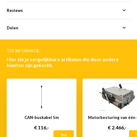
Reviews
Delen
TER INFORMATIE:
Hier zie je vergelijkbare artikelen die door andere
klanten zijn gekocht.
CAN-buskabel 5m
Motorbesturing van één 
€ 116,-
€ 2.466,-