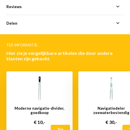
Reviews
Delen
TER INFORMATIE:
Hier zie je vergelijkbare artikelen die door andere
klanten zijn gekocht.
Moderne navigatie-divider,
Navigatiedeler
goedkoop
zeewaterbestendig
€ 10,-
€ 30,-