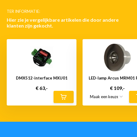
TER INFORMATIE:
Hier zie je vergelijkbare artikelen die door andere
klanten zijn gekocht.
DMX512-interface MXU01
LED-lamp Arcus MRM01 
€ 63,-
€ 109,-