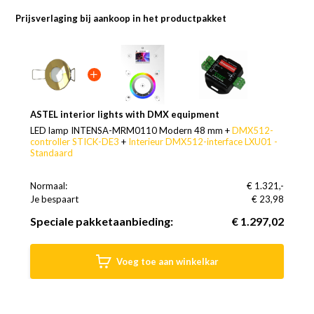
Prijsverlaging bij aankoop in het productpakket
ASTEL interior lights with DMX equipment
LED lamp INTENSA-MRM0110 Modern 48 mm +
DMX512-
controller STICK-DE3
+
Interieur DMX512-interface LXU01 -
Standaard
Normaal:
€ 1.321,-
Je bespaart
(2% Korting)
€ 23,98
Speciale pakketaanbieding:
€ 1.297,02
Voeg toe aan winkelkar