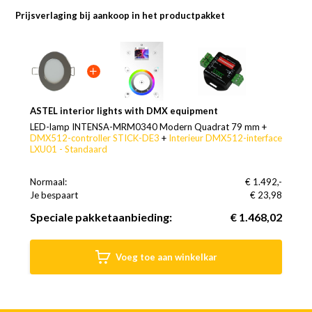
Prijsverlaging bij aankoop in het productpakket
ASTEL interior lights with DMX equipment
LED-lamp INTENSA-MRM0340 Modern Quadrat 79 mm +
DMX512-controller STICK-DE3
+
Interieur DMX512-interface
LXU01 - Standaard
Normaal:
€ 1.492,-
Je bespaart
(2% Korting)
€ 23,98
Speciale pakketaanbieding:
€ 1.468,02
Voeg toe aan winkelkar