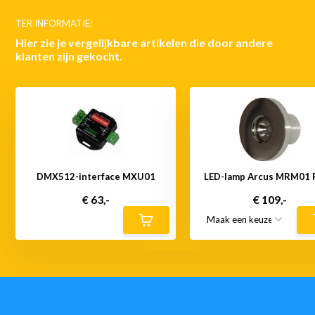
TER INFORMATIE:
Hier zie je vergelijkbare artikelen die door andere
klanten zijn gekocht.
DMX512-interface MXU01
LED-lamp Arcus MRM01 
€ 63,-
€ 109,-