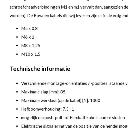
schroefdraadverbindingen M1 en m1 vervalt dan, aangezien d
worden). De Bowden kabels die wij leveren zijn er in de volgen
M5 x 0,8
M6 x 1
M8 x 1,25
M10 x 1,5
Technische informatie
Verschillende montage-oriëntaties / -posities: staande ve
Maximale slag [mm]: 85
Maximale werklast (op de kabel) [N]: 1000
Hefboomverhouding: 7,3 : 1
mogelijk om push-pull- of Flexball-kabels aan te sluiten
Elektrische signalering van de positie van de hendel moge