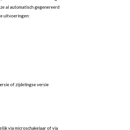
eze al automatisch gegenereerd
de uitvoeringen:
rsie of zijdelingse versie
lijk via microschakelaar of via