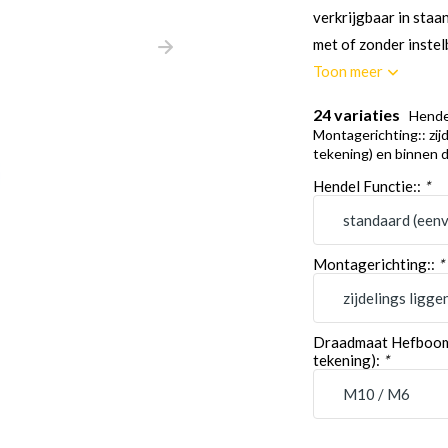
verkrijgbaar in staa
met of zonder instelb
Toon meer
24 variaties
Hendel
Montagerichting:: zij
tekening) en binnen d
Hendel Functie::
*
Montagerichting::
*
Draadmaat Hefboom-B
tekening):
*