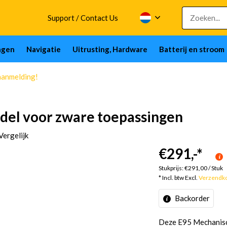
Support / Contact Us
ngen
Navigatie
Uitrusting, Hardware
Batterij en stroom
aanmelding!
del voor zware toepassingen
Vergelijk
€291,-
*
Stukprijs:
€291,00
/
Stuk
* Incl. btw Excl.
Verzendk
Backorder
Deze E95 Mechanisc