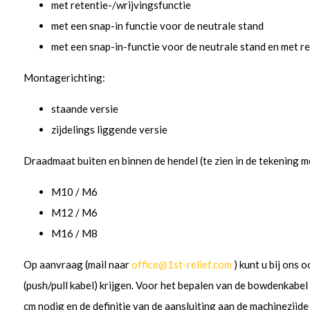
met retentie-/wrijvingsfunctie
met een snap-in functie voor de neutrale stand
met een snap-in-functie voor de neutrale stand en met re
Montagerichting:
staande versie
zijdelings liggende versie
Draadmaat buiten en binnen de hendel (te zien in de tekening m
M10 / M6
M12 / M6
M16 / M8
Op aanvraag (mail naar
office@1st-relief.com
) kunt u bij ons
(push/pull kabel) krijgen. Voor het bepalen van de bowdenkabe
cm nodig en de definitie van de aansluiting aan de machinezijd