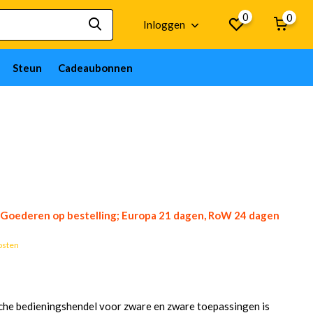
0
0
Inloggen
Steun
Cadeaubonnen
Goederen op bestelling; Europa 21 dagen, RoW 24 dagen
osten
he bedieningshendel voor zware en zware toepassingen is