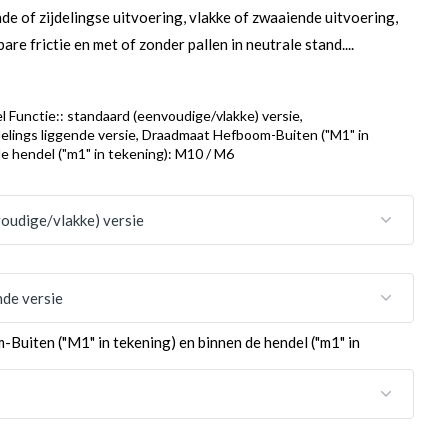
nde of zijdelingse uitvoering, vlakke of zwaaiende uitvoering,
are frictie en met of zonder pallen in neutrale stand....
 Functie:: standaard (eenvoudige/vlakke) versie,
delings liggende versie, Draadmaat Hefboom-Buiten ("M1" in
e hendel ("m1" in tekening): M10 / M6
uiten ("M1" in tekening) en binnen de hendel ("m1" in