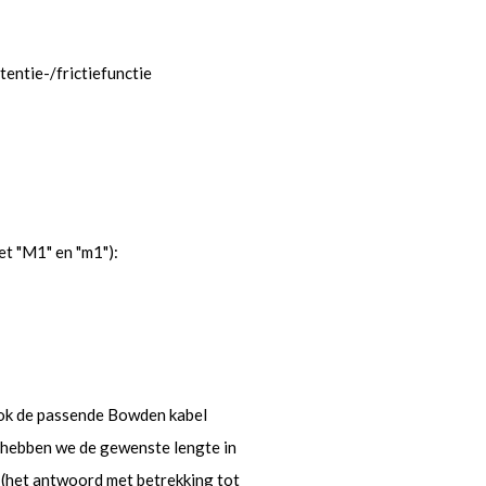
tentie-/frictiefunctie
et "M1" en "m1"):
 ook de passende Bowden kabel
l hebben we de gewenste lengte in
e (het antwoord met betrekking tot