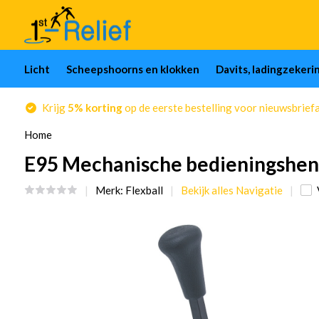
Licht
Scheepshoorns en klokken
Davits, ladingzekeri
Krijg
5% korting
op de eerste bestelling voor nieuwsbrief
Home
E95 Mechanische bedieningshen
Merk:
Flexball
Bekijk alles Navigatie