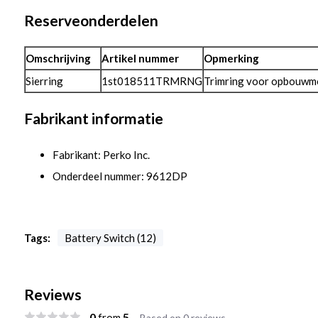
Reserveonderdelen
Omschrijving
Artikel nummer
Opmerking
Sierring
1st018511TRMRNG
Trimring voor opbouwm
Fabrikant informatie
Fabrikant: Perko Inc.
Onderdeel nummer: 9612DP
Tags:
Battery Switch (12)
Reviews
0
5
from
Based on 0 reviews