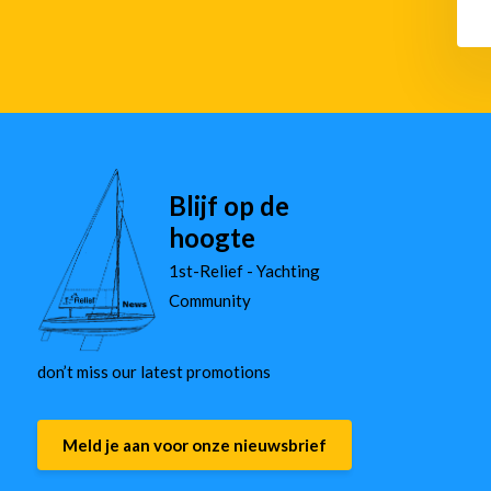
Blijf op de
hoogte
1st-Relief - Yachting
Community
don’t miss our latest promotions
Meld je aan voor onze nieuwsbrief