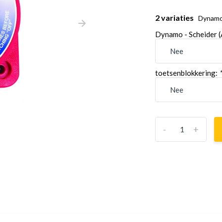
2 variaties
Dynamo 
Dynamo - Scheider 
toetsenblokkering:
-
+