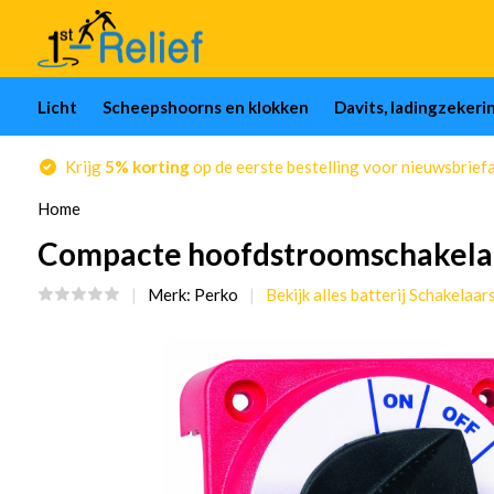
Licht
Scheepshoorns en klokken
Davits, ladingzekeri
Krijg
5% korting
op de eerste bestelling voor nieuwsbrief
Home
Compacte hoofdstroomschakelaar
Merk:
Perko
Bekijk alles batterij Schakelaar