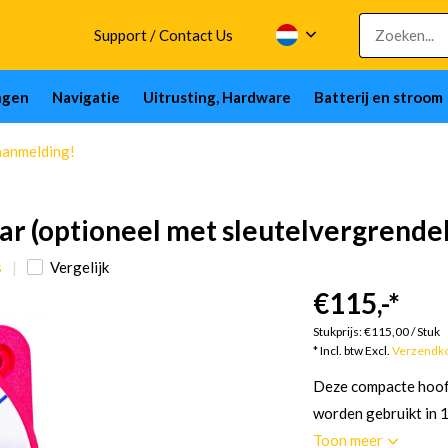
Support / Contact Us
ngen
Navigatie
Uitrusting, Hardware
Batterij en stroom
aanmelding!
 (optioneel met sleutelvergrendel
s
Vergelijk
€115,-
*
Stukprijs:
€115,00
/
Stuk
* Incl. btw Excl.
Verzendk
Deze compacte hoofd
worden gebruikt in 1
Toon meer