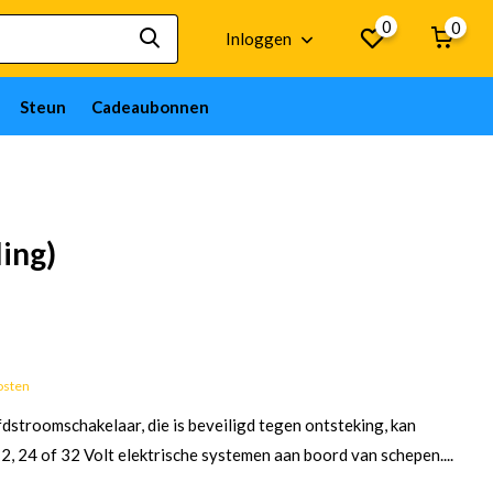
0
0
Inloggen
Steun
Cadeaubonnen
ing)
Goederen op bestelling; 12 weken
osten
stroomschakelaar, die is beveiligd tegen ontsteking, kan
2, 24 of 32 Volt elektrische systemen aan boord van schepen....