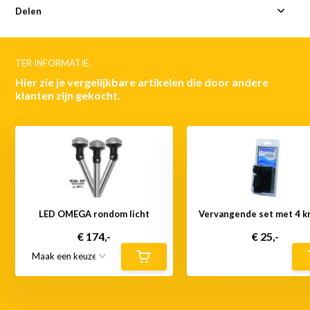
Delen
TER INFORMATIE:
Hier zie je vergelijkbare artikelen die door andere
klanten zijn gekocht.
LED OMEGA rondom licht
Vervangende set met 4 k
€ 174,-
€ 25,-