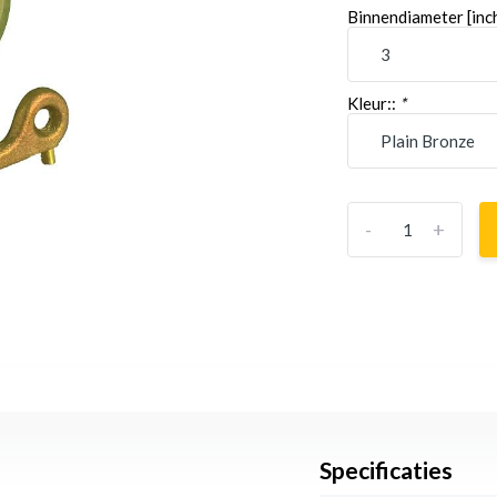
Binnendiameter [inc
Kleur::
*
-
+
Specificaties