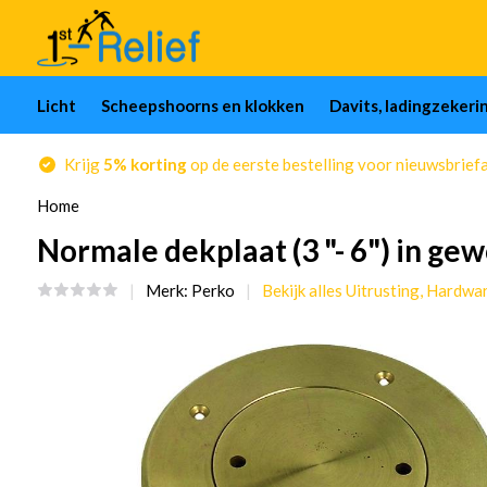
Licht
Scheepshoorns en klokken
Davits, ladingzekeri
Krijg
5% korting
op de eerste bestelling voor nieuwsbrief
Home
Normale dekplaat (3 "- 6") in g
Merk:
Perko
Bekijk alles Uitrusting, Hardwa