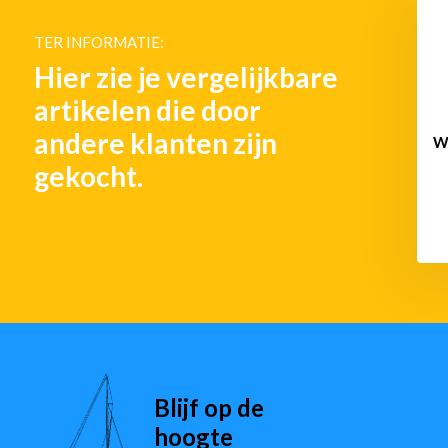
TER INFORMATIE:
Hier zie je vergelijkbare
artikelen die door
andere klanten zijn
Wa
gekocht.
Blijf op de
hoogte