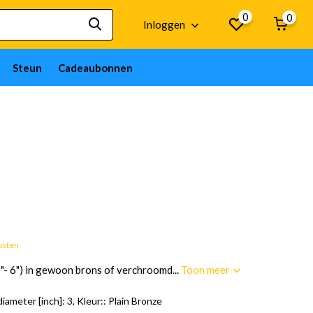
0
0
Inloggen
Steun
Cadeaubonnen
Goederen op bestelling; 12 weken
osten
"- 6") in gewoon brons of verchroomd...
Toon meer
iameter [inch]: 3, Kleur:: Plain Bronze