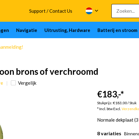
Support / Contact Us
ngen
Navigatie
Uitrusting, Hardware
Batterij en stroom
aanmelding!
ewoon brons of verchroomd
re
Vergelijk
€183,-
*
Stukprijs:
€183,00
/
Stuk
* Incl. btw Excl.
Verzendk
Normale dekplaat (3 
8 variaties
Binnend