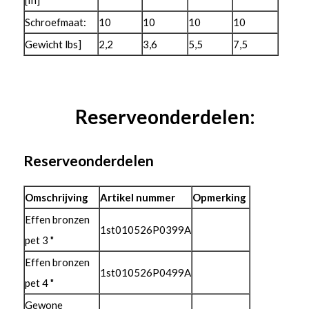
[In]
Schroefmaat:
10
10
10
10
Gewicht lbs]
2,2
3,6
5,5
7,5
Reserveonderdelen:
Reserveonderdelen
Omschrijving
Artikel nummer
Opmerking
Effen bronzen
1st010526P0399A
pet 3 "
Effen bronzen
1st010526P0499A
pet 4 "
Gewone