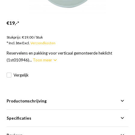
€19,-
*
Goederen op bestelling; 12 weken
Stukprijs:
€19,00
/
Stuk
* Incl. btw Excl.
Verzendkosten
Reservelens en pakking voor verticaal gemonteerde heklicht
(1st010946)...
Toon meer
Vergelijk
Productomschrijving
Specificaties