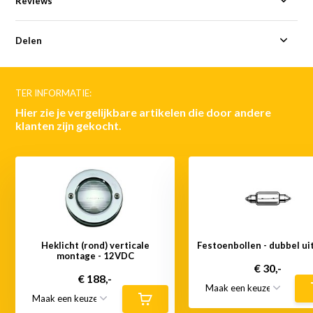
Reviews
Delen
TER INFORMATIE:
Hier zie je vergelijkbare artikelen die door andere
klanten zijn gekocht.
Heklicht (rond) verticale
Festoenbollen - dubbel ui
montage - 12VDC
€ 30,-
€ 188,-