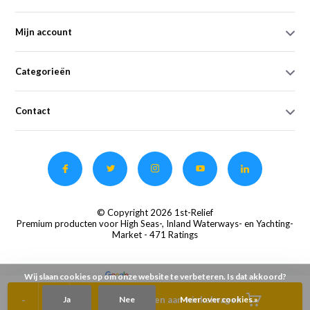
Mijn account
Categorieën
Contact
© Copyright 2026 1st-Relief
Premium producten voor High Seas-, Inland Waterways- en Yachting-
Market
- 471 Ratings
Wij slaan cookies op om onze website te verbeteren. Is dat akkoord?
-
+
Ja
Toevoegen aan winkelwagen
Nee
Meer over cookies »