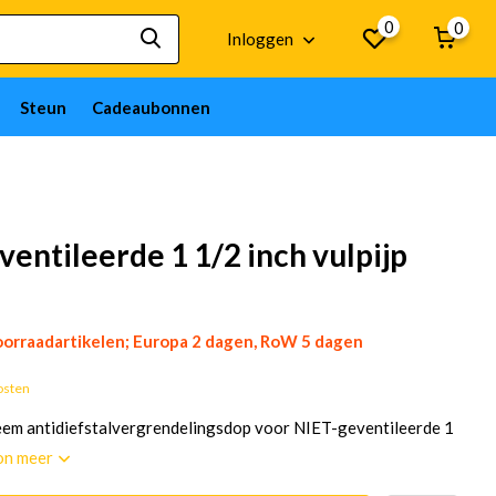
0
0
Inloggen
Steun
Cadeaubonnen
entileerde 1 1/2 inch vulpijp
orraadartikelen; Europa 2 dagen, RoW 5 dagen
osten
em antidiefstalvergrendelingsdop voor NIET-geventileerde 1
on meer