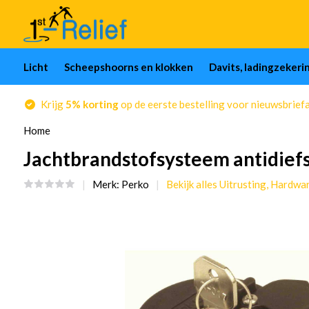
Licht
Scheepshoorns en klokken
Davits, ladingzekeri
Krijg
5% korting
op de eerste bestelling voor nieuwsbrief
Home
Jachtbrandstofsysteem antidiefs
Merk:
Perko
Bekijk alles Uitrusting, Hardwa