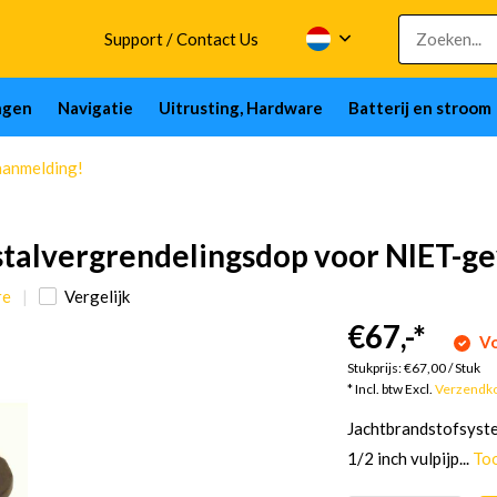
Support / Contact Us
ngen
Navigatie
Uitrusting, Hardware
Batterij en stroom
aanmelding!
talvergrendelingsdop voor NIET-gev
re
Vergelijk
€67,-
*
Vo
Stukprijs:
€67,00
/
Stuk
* Incl. btw Excl.
Verzendk
Jachtbrandstofsyste
1/2 inch vulpijp...
To