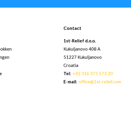
Contact
1st-Relief d.o.o.
lokken
Kukuljanovo 408 A
ingen
51227 Kukuljanovo
Croatia
re
Tel:
+43 316 375 573 20
E-mail:
office@1st-relief.com