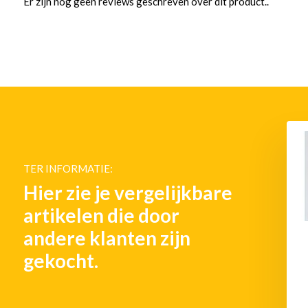
Er zijn nog geen reviews geschreven over dit product..
TER INFORMATIE:
Hier zie je vergelijkbare
artikelen die door
andere klanten zijn
gekocht.