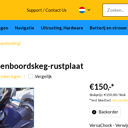
Support / Contact Us
ngen
Navigatie
Uitrusting, Hardware
Batterij en stroom
aanmelding!
tenboordskeg-rustplaat
ngzekeringen
Vergelijk
€150,-
*
Stukprijs:
€150,00
/
Stuk
* Incl. btw Excl.
Verzendk
Backorder
VersaChock - Verwij