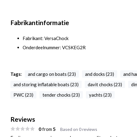
Fabrikantinformatie
Fabrikant: VersaChock
Onderdeelnummer: VCSKEG2R
Tags:
and cargo on boats (23)
and docks (23)
and ha
and storing inflatable boats (23)
davit chocks (23)
di
PWC (23)
tender chocks (23)
yachts (23)
Reviews
0
5
from
Based on 0 reviews