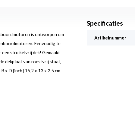
Specificaties
enboordmotoren is ontworpen om
Artikelnummer
tenboordmotoren. Eenvoudig te
r een struikelvrij dek! Gemaakt
e dekplaat van roestvrij staal,
 x D [inch] 15,2 x 13 x 2,5 cm