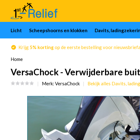
Licht
Scheepshoorns en klokken
Davits, ladingzekeri
Krijg
5% korting
op de eerste bestelling voor nieuwsbrief
Home
VersaChock - Verwijderbare bui
Merk:
VersaChock
Bekijk alles Davits, ladi