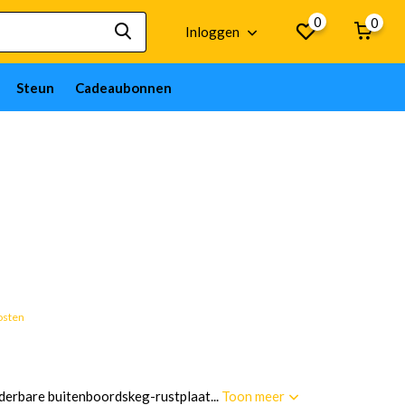
0
0
Inloggen
Steun
Cadeaubonnen
osten
derbare buitenboordskeg-rustplaat...
Toon meer