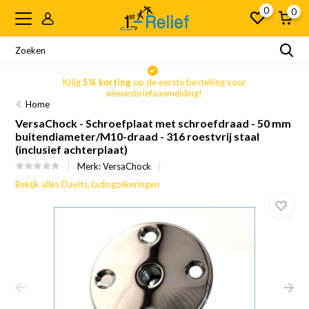
0
0
Krijg
5% korting
op de eerste bestelling voor
nieuwsbriefaanmelding!
Home
VersaChock - Schroefplaat met schroefdraad - 50 mm
buitendiameter/M10-draad - 316 roestvrij staal
(inclusief achterplaat)
Merk:
VersaChock
Bekijk alles Davits, ladingzekeringen