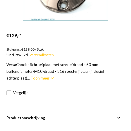
€129,-
*
Goederen op bestelling; Europa 5 dagen, RoW 10 dagen
Stukprijs:
€129,00
/
Stuk
* Incl. btw Excl.
Verzendkosten
VersaChock - Schroefplaat met schroefdraad - 50 mm
buitendiameter/M10-draad - 316 roestvrij staal (inclusief
achterplaat)...
Toon meer
Vergelijk
Productomschrijving