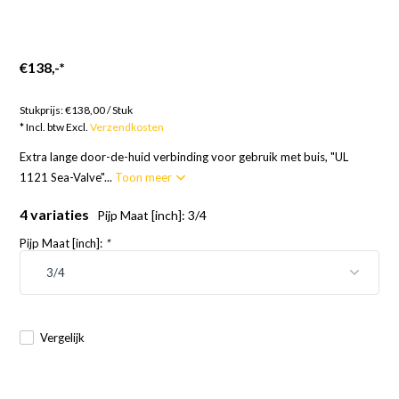
€138,-
*
Goederen op bestelling; 12 weken
Stukprijs:
€138,00
/
Stuk
* Incl. btw Excl.
Verzendkosten
Extra lange door-de-huid verbinding voor gebruik met buis, "UL
1121 Sea-Valve"...
Toon meer
4 variaties
Pijp Maat [inch]: 3/4
Pijp Maat [inch]:
*
Vergelijk