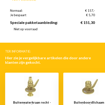
Normaal:
€ 157,-
Je bespaart
(4% Korting)
€ 5,70
Speciale pakketaanbieding:
€ 151,30
Niet op voorraad
TER INFORMATIE:
Hier zie je vergelijkbare artikelen die door andere
klanten zijn gekocht.
Buitenwaterkraan recht -
Buitenboordlichaam 