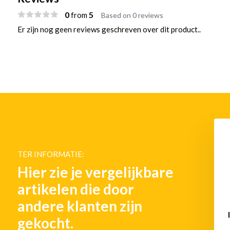
0
5
from
Based on 0 reviews
Er zijn nog geen reviews geschreven over dit product..
TER INFORMATIE:
Hier zie je vergelijkbare
artikelen die door
andere klanten zijn
gekocht.