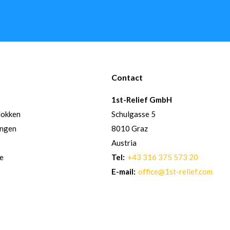
Contact
1st-Relief GmbH
lokken
Schulgasse 5
ingen
8010 Graz
Austria
re
Tel:
+43 316 375 573 20
E-mail:
office@1st-relief.com