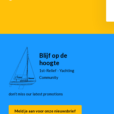
Blijf op de
hoogte
1st-Relief - Yachting
Community
don’t miss our latest promotions
Meld je aan voor onze nieuwsbrief