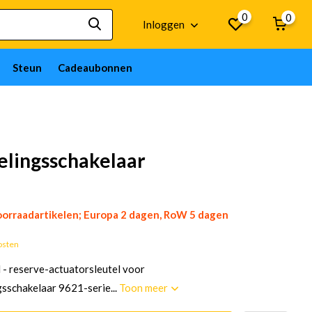
0
0
Inloggen
Steun
Cadeaubonnen
elingsschakelaar
orraadartikelen; Europa 2 dagen, RoW 5 dagen
osten
 - reserve-actuatorsleutel voor
gsschakelaar 9621-serie...
Toon meer