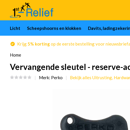
Licht
Scheepshoorns en klokken
Davits, ladingzekeri
Krijg
5% korting
op de eerste bestelling voor nieuwsbrief
Home
Vervangende sleutel - reserve-a
Merk:
Perko
Bekijk alles Uitrusting, Hardwa