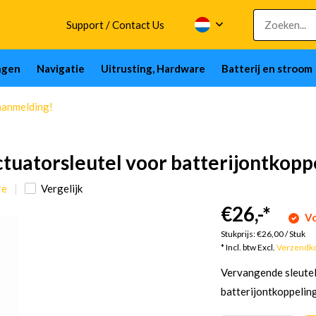
Support / Contact Us
ngen
Navigatie
Uitrusting, Hardware
Batterij en stroom
aanmelding!
ctuatorsleutel voor batterijontkopp
re
Vergelijk
€26,-
*
Vo
Stukprijs:
€26,00
/
Stuk
* Incl. btw Excl.
Verzendk
Vervangende sleutel
batterijontkoppelin