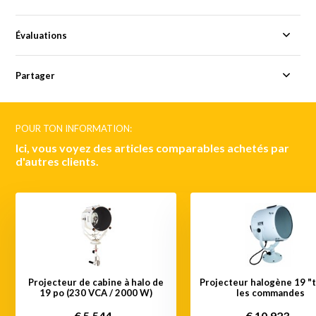
Évaluations
Partager
POUR TON INFORMATION:
Ici, vous voyez des articles comparables achetés par
d'autres clients.
Projecteur de cabine à halo de
Projecteur halogène 19 "
19 po (230 VCA / 2000 W)
les commandes
€ 5.544,-
€ 10.923,-