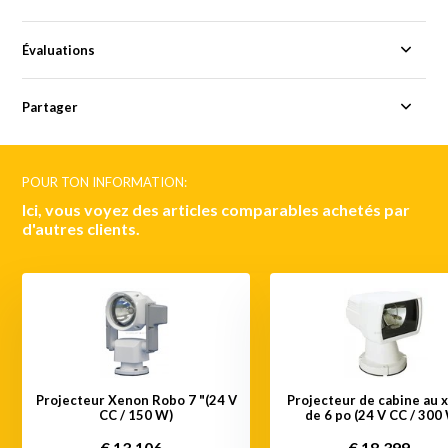
Évaluations
Partager
POUR TON INFORMATION:
Ici, vous voyez des articles comparables achetés par
d'autres clients.
Projecteur Xenon Robo 7 "(24 V
Projecteur de cabine au 
CC / 150 W)
de 6 po (24 V CC / 300
€ 13.106,-
€ 18.399,-