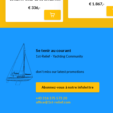
1012-24
€ 1.867,-
€ 336,-
Se tenir au courant
1st-Relief - Yachting Community
don’t miss our latest promotions
Abonnez-vous à notre infolettre
+43 316 375 573 20
office@1st-relief.com