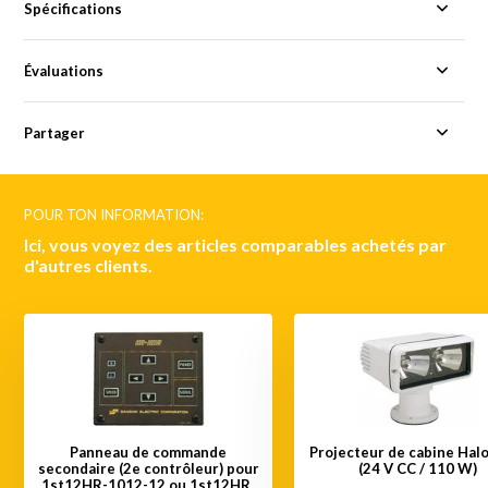
Spécifications
Évaluations
Partager
POUR TON INFORMATION:
Ici, vous voyez des articles comparables achetés par
d'autres clients.
Panneau de commande
Projecteur de cabine Halo
secondaire (2e contrôleur) pour
(24 V CC / 110 W)
1st12HR-1012-12 ou 1st12HR-