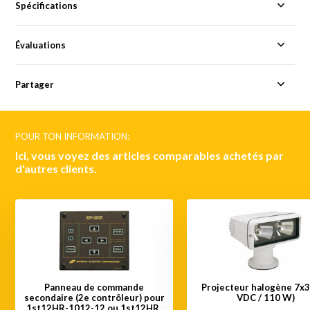
Spécifications
Évaluations
Partager
POUR TON INFORMATION:
Ici, vous voyez des articles comparables achetés par
d'autres clients.
Panneau de commande
Projecteur halogène 7x3
secondaire (2e contrôleur) pour
VDC / 110 W)
1st12HR-1012-12 ou 1st12HR-