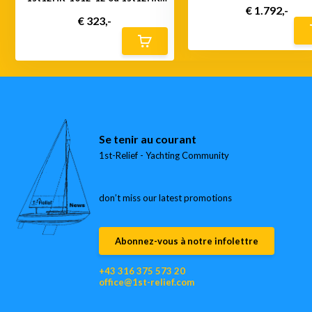
1012-24
€ 1.792,-
€ 323,-
Se tenir au courant
1st-Relief - Yachting Community
don’t miss our latest promotions
Abonnez-vous à notre infolettre
+43 316 375 573 20
office@1st-relief.com