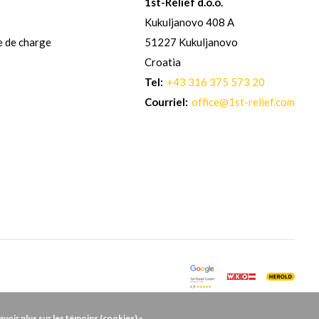
1st-Relief d.o.o.
Kukuljanovo 408 A
e de charge
51227 Kukuljanovo
Croatia
Tel:
+43 316 375 573 20
Courriel:
office@1st-relief.com
avoir plus sur les témoins (cookies) »