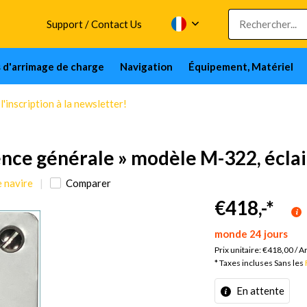
Support / Contact Us
s d'arrimage de charge
Navigation
Équipement, Matériel
'inscription à la newsletter!
nce générale » modèle M-322, écla
e navire
Comparer
€418,-
*
monde 24 jours
Prix unitaire:
€418,00
/
Ar
* Taxes incluses Sans les
En attente