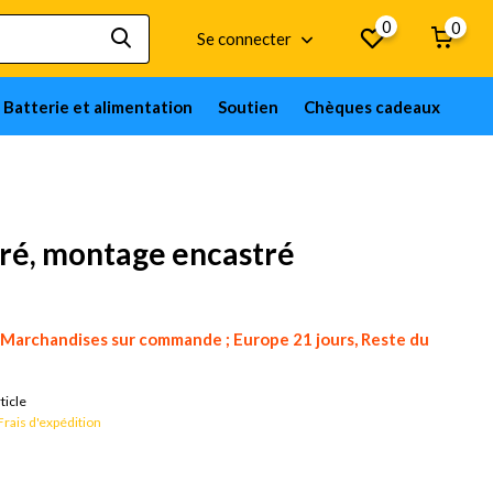
0
0
Se connecter
Batterie et alimentation
Soutien
Chèques cadeaux
iré, montage encastré
Marchandises sur commande ; Europe 21 jours, Reste du
ticle
Frais d'expédition