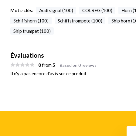
Mots-clés:
Audi signal (100)
COLREG (100)
Horn (
Schiffshorn (100)
Schiffstrompete (100)
Ship horn (1
Ship trumpet (100)
Évaluations
0
5
from
Based on 0 reviews
Il n'y a pas encore d'avis sur ce produit..