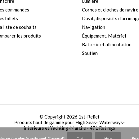
inscrire
Lumière
es commandes
Cornes et cloches de navire
s billets
Davit, dispositifs d'arrimag
 liste de souhaits
Navigation
mparer les produits
Équipement, Matériel
Batterie et alimentation
Soutien
© Copyright 2026 1st-Relief
Produits haut de gamme pour High Seas-, Waterways-
intérieurs et Yachting-Marché
- 471 Ratings
ndre ce site plus fonctionnel. D'accord?
Oui
Non
En s