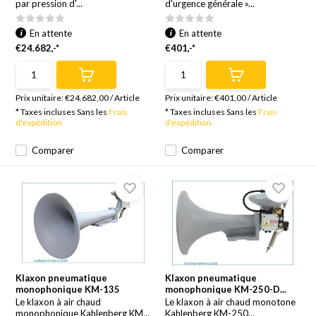
par pression d'...
d'urgence générale »...
En attente
En attente
€24.682,-*
€401,-*
Prix unitaire:
€24.682,00
/
Article
Prix unitaire:
€401,00
/
Article
* Taxes incluses Sans les
Frais
* Taxes incluses Sans les
Frais
d'expédition
d'expédition
Comparer
Comparer
Klaxon pneumatique
Klaxon pneumatique
monophonique KM-135
monophonique KM-250-D...
Le klaxon à air chaud
Le klaxon à air chaud monotone
monophonique Kahlenberg KM...
Kahlenberg KM-250...