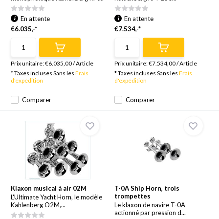
En attente
En attente
€6.035,-*
€7.534,-*
Prix unitaire:
€6.035,00
/
Article
Prix unitaire:
€7.534,00
/
Article
* Taxes incluses Sans les
Frais
* Taxes incluses Sans les
Frais
d'expédition
d'expédition
Comparer
Comparer
Klaxon musical à air 02M
T-0A Ship Horn, trois
trompettes
L'Ultimate Yacht Horn, le modèle
Kahlenberg O2M,...
Le klaxon de navire T-0A
actionné par pression d...