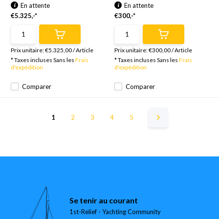
En attente
En attente
€5.325,-*
€300,-*
Prix unitaire:
€5.325,00
/
Article
Prix unitaire:
€300,00
/
Article
* Taxes incluses Sans les
Frais
* Taxes incluses Sans les
Frais
d'expédition
d'expédition
Comparer
Comparer
1
2
3
4
5
Se tenir au courant
1st-Relief - Yachting Community