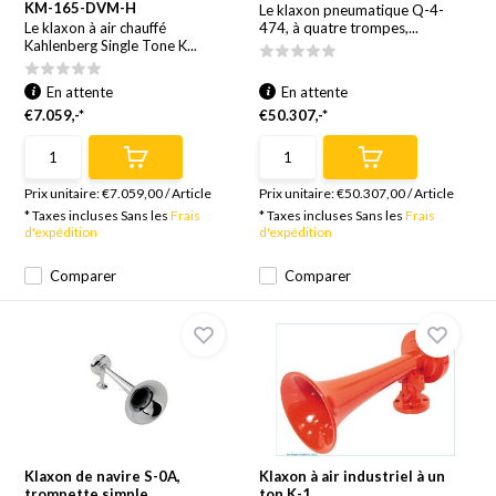
KM-165-DVM-H
Le klaxon pneumatique Q-4-
Le klaxon à air chauffé
474, à quatre trompes,...
Kahlenberg Single Tone K...
En attente
En attente
€7.059,-*
€50.307,-*
Prix unitaire:
€7.059,00
/
Article
Prix unitaire:
€50.307,00
/
Article
* Taxes incluses Sans les
Frais
* Taxes incluses Sans les
Frais
d'expédition
d'expédition
Comparer
Comparer
Klaxon de navire S-0A,
Klaxon à air industriel à un
trompette simple
ton K-1