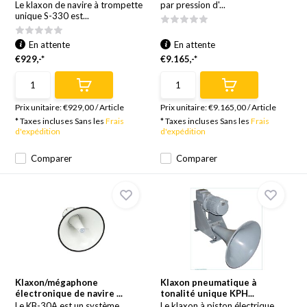
Le klaxon de navire à trompette
par pression d'...
unique S-330 est...
En attente
En attente
€929,-*
€9.165,-*
Prix unitaire:
€929,00
/
Article
Prix unitaire:
€9.165,00
/
Article
* Taxes incluses Sans les
Frais
* Taxes incluses Sans les
Frais
d'expédition
d'expédition
Comparer
Comparer
Klaxon/mégaphone
Klaxon pneumatique à
électronique de navire ...
tonalité unique KPH...
Le KB-30A est un système
Le klaxon à piston électrique