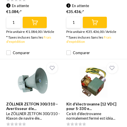
En attente
En attente
€1.084,-*
€35.436,-*
Prix unitaire:
€1.084,00
/
Article
Prix unitaire:
€35.436,00
/
Article
* Taxes incluses Sans les
Frais
* Taxes incluses Sans les
Frais
d'expédition
d'expédition
Comparer
Comparer
ZÖLLNER ZETFON 300/310 –
Kit d'électrovanne [12 VDC]
Avertisseur éle...
pour S-330 e...
Le ZÖLLNER ZETFON 300/310 -
Ce kit d'électrovanne
Klaxon de navire éle...
normalement fermé est idéa...