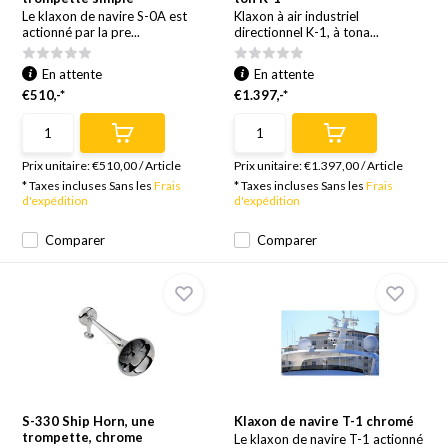
Le klaxon de navire S-0A est
Klaxon à air industriel
actionné par la pre...
directionnel K-1, à tona...
En attente
En attente
€510,-*
€1.397,-*
Prix unitaire:
€510,00
/
Article
Prix unitaire:
€1.397,00
/
Article
* Taxes incluses Sans les
Frais
* Taxes incluses Sans les
Frais
d'expédition
d'expédition
Comparer
Comparer
S-330 Ship Horn, une
Klaxon de navire T-1 chromé
trompette, chrome
Le klaxon de navire T-1 actionné