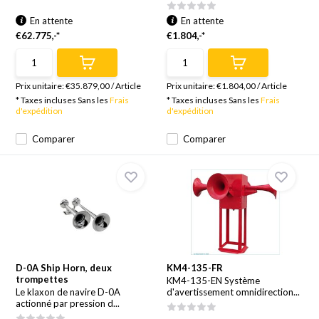
En attente
En attente
€62.775,-*
€1.804,-*
Prix unitaire:
€35.879,00
/
Article
Prix unitaire:
€1.804,00
/
Article
* Taxes incluses Sans les
Frais
* Taxes incluses Sans les
Frais
d'expédition
d'expédition
Comparer
Comparer
D-0A Ship Horn, deux
KM4-135-FR
trompettes
KM4-135-EN Système
Le klaxon de navire D-0A
d'avertissement omnidirection...
actionné par pression d...