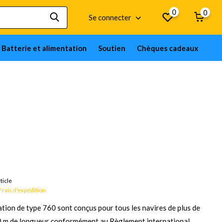
0
0
Se connecter
Batterie et alimentation
Soutien
Chèques cadeaux
Marchandises sur commande ; Europe 21 jours, Reste du
ticle
Frais d'expédition
tion de type 760 sont conçus pour tous les navires de plus de
50 m de longueur conformément au Règlement international