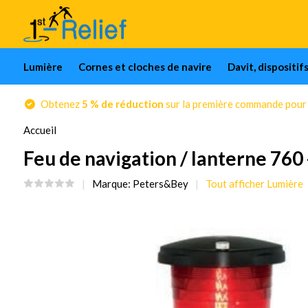
Lumière
Cornes et cloches de navire
Davit, dispositif
Obtenez
5 % de réduction
sur la première commande pour l
Accueil
Feu de navigation / lanterne 760 
Marque:
Peters&Bey
Tout afficher Lumière