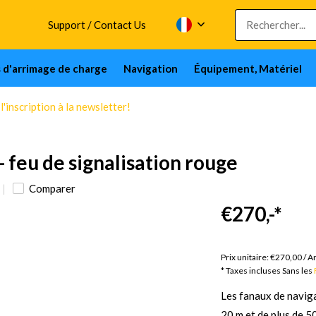
Support / Contact Us
s d'arrimage de charge
Navigation
Équipement, Matériel
'inscription à la newsletter!
- feu de signalisation rouge
Comparer
€270,-
*
monde 24 jours
Prix unitaire:
€270,00
/
Ar
* Taxes incluses Sans les
Les fanaux de naviga
20 m et de plus de 