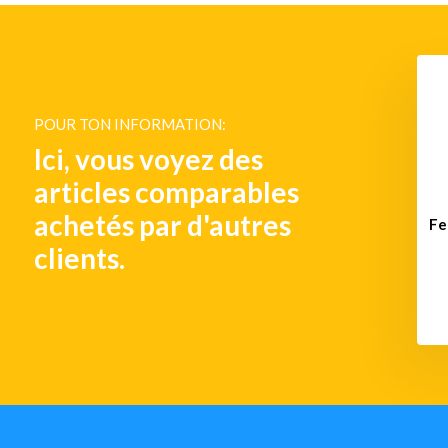
vigation / lanterne
Feu de navigation / Lanterne
eu de signalisation
760 - Feu de manœuvre
POUR TON INFORMATION:
jaune
€ 270,-
Ici, vous voyez des
€ 270,-
articles comparables
achetés par d'autres
Fe
clients.