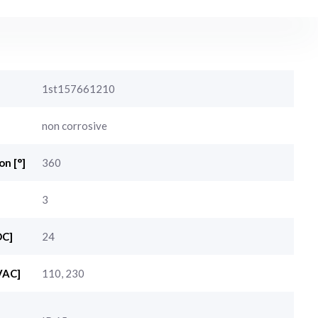
1st157661210
non corrosive
on [°]
360
3
DC]
24
VAC]
110, 230