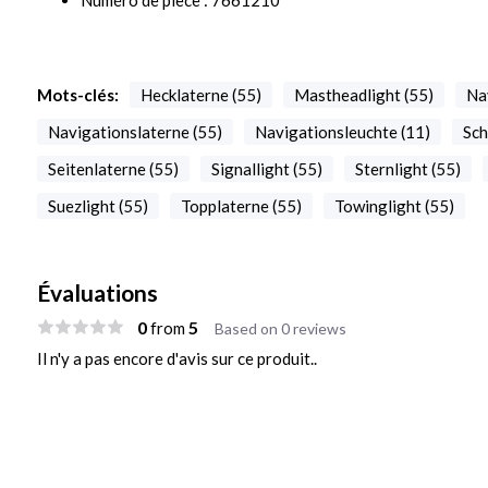
Numéro de pièce : 7661210
Mots-clés:
Hecklaterne (55)
Mastheadlight (55)
Nav
Navigationslaterne (55)
Navigationsleuchte (11)
Sch
Seitenlaterne (55)
Signallight (55)
Sternlight (55)
Suezlight (55)
Topplaterne (55)
Towinglight (55)
Évaluations
0
5
from
Based on 0 reviews
Il n'y a pas encore d'avis sur ce produit..