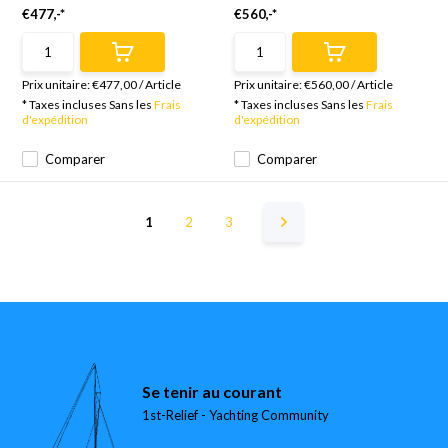
€477,-*
€560,-*
Prix unitaire:
€477,00
/
Article
Prix unitaire:
€560,00
/
Article
* Taxes incluses Sans les
Frais
* Taxes incluses Sans les
Frais
d'expédition
d'expédition
Comparer
Comparer
1
2
3
Se tenir au courant
1st-Relief - Yachting Community