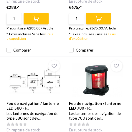
En rupture de stock
En rupture de stock
€288,-*
€675,-*
Prix unitaire:
€288,00
/
Article
Prix unitaire:
€675,00
/
Article
* Taxes incluses Sans les
Frais
* Taxes incluses Sans les
Frais
d'expédition
d'expédition
Comparer
Comparer
Feu de navigation / lanterne
Feu de navigation / lanterne
LED 580 - F...
LED 780 - P...
Les lanternes de navigation de
Les lanternes de navigation de
type 580 sont dév...
type 780 sont dév...
En rupture de stock
En rupture de stock