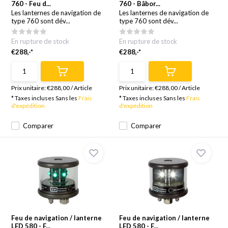
760 - Feu d...
760 - Bâbor...
Les lanternes de navigation de
Les lanternes de navigation de
type 760 sont dév...
type 760 sont dév...
En rupture de stock
En rupture de stock
€288,-*
€288,-*
Prix unitaire:
€288,00
/
Article
Prix unitaire:
€288,00
/
Article
* Taxes incluses Sans les
Frais
* Taxes incluses Sans les
Frais
d'expédition
d'expédition
Comparer
Comparer
Feu de navigation / lanterne
Feu de navigation / lanterne
LED 580 - F...
LED 580 - F...