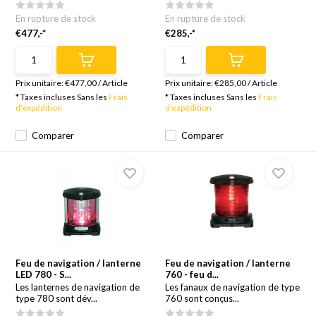
En rupture de stock
En rupture de stock
€477,-*
€285,-*
Prix unitaire:
€477,00
/
Article
Prix unitaire:
€285,00
/
Article
* Taxes incluses Sans les
Frais
* Taxes incluses Sans les
Frais
d'expédition
d'expédition
Comparer
Comparer
Feu de navigation / lanterne
Feu de navigation / lanterne
LED 780 - S...
760 - feu d...
Les lanternes de navigation de
Les fanaux de navigation de type
type 780 sont dév...
760 sont conçus...