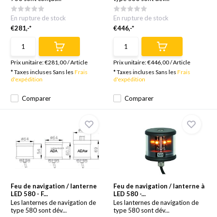
En rupture de stock
En rupture de stock
€281,-*
€446,-*
Prix unitaire:
€281,00
/
Article
Prix unitaire:
€446,00
/
Article
* Taxes incluses Sans les
Frais
* Taxes incluses Sans les
Frais
d'expédition
d'expédition
Comparer
Comparer
Feu de navigation / lanterne
Feu de navigation / lanterne à
LED 580 - F...
LED 580 -...
Les lanternes de navigation de
Les lanternes de navigation de
type 580 sont dév...
type 580 sont dév...