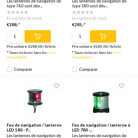
Les lanternes de navigation de
Les lanternes de navigation de
type 760 sont dév...
type 580 sont dév...
En rupture de stock
En rupture de stock
€288,-*
€285,-*
Prix unitaire:
€288,00
/
Article
Prix unitaire:
€285,00
/
Article
* Taxes incluses Sans les
Frais
* Taxes incluses Sans les
Frais
d'expédition
d'expédition
Comparer
Comparer
Feu de navigation / lanterne
Feu de navigation / lanterne à
LED 580 - P...
LED 780 -...
Les lanternes de navigation de
Les lanternes de navigation de