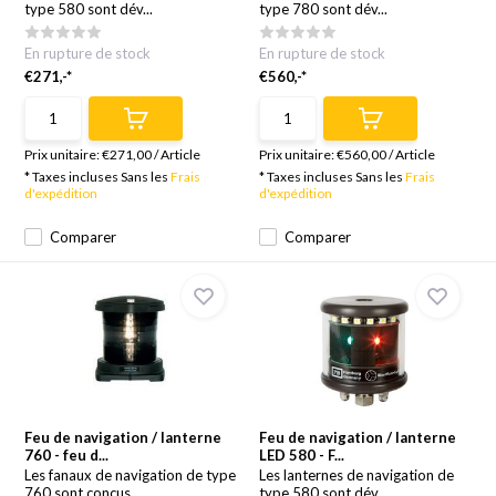
type 580 sont dév...
type 780 sont dév...
En rupture de stock
En rupture de stock
€271,-*
€560,-*
Prix unitaire:
€271,00
/
Article
Prix unitaire:
€560,00
/
Article
* Taxes incluses Sans les
Frais
* Taxes incluses Sans les
Frais
d'expédition
d'expédition
Comparer
Comparer
Feu de navigation / lanterne
Feu de navigation / lanterne
760 - feu d...
LED 580 - F...
Les fanaux de navigation de type
Les lanternes de navigation de
760 sont conçus...
type 580 sont dév...