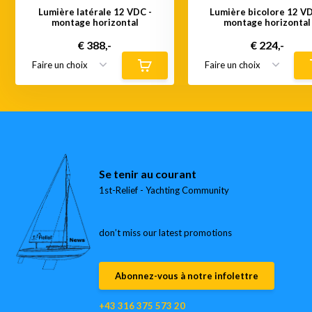
Lumière latérale 12 VDC -
Lumière bicolore 12 VD
montage horizontal
montage horizontal
€ 388,-
€ 224,-
Se tenir au courant
1st-Relief - Yachting Community
don’t miss our latest promotions
Abonnez-vous à notre infolettre
+43 316 375 573 20