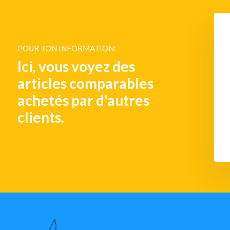
tre à eau d'admission
Crépine de rinçage d'eau
douce
POUR TON INFORMATION:
€ 2.319,-
€ 1.452,-
Ici, vous voyez des
articles comparables
achetés par d'autres
clients.