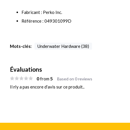
Fabricant : Perko Inc.
Référence : 049301099D
Mots-clés:
Underwater Hardware (38)
Évaluations
0
5
from
Based on 0 reviews
Il n'y a pas encore d'avis sur ce produit..