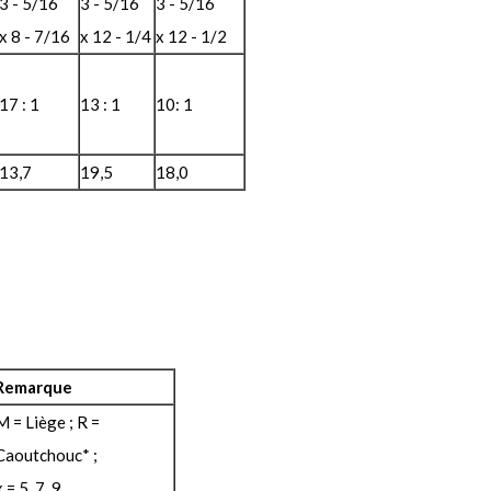
3 - 5/16
3 - 5/16
3 - 5/16
x 8 - 7/16
x 12 - 1/4
x 12 - 1/2
17 : 1
13 : 1
10: 1
13,7
19,5
18,0
Remarque
M = Liège ; R =
Caoutchouc* ;
x = 5, 7, 9