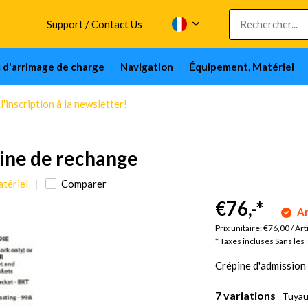
Support / Contact Us
s d'arrimage de charge
Navigation
Équipement, Matériel
'inscription à la newsletter!
pine de rechange
tériel
Comparer
€76,-
*
Ar
Prix unitaire:
€76,00
/
Art
* Taxes incluses Sans les
Crépine d'admission 
7 variations
Tuyau 