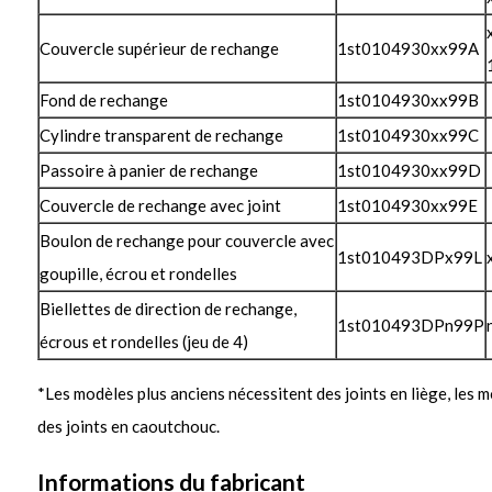
Couvercle supérieur de rechange
1st0104930xx99A
Fond de rechange
1st0104930xx99B
Cylindre transparent de rechange
1st0104930xx99C
Passoire à panier de rechange
1st0104930xx99D
Couvercle de rechange avec joint
1st0104930xx99E
Boulon de rechange pour couvercle avec
1st010493DPx99L
goupille, écrou et rondelles
Biellettes de direction de rechange,
1st010493DPn99P
écrous et rondelles (jeu de 4)
*Les modèles plus anciens nécessitent des joints en liège, les 
des joints en caoutchouc.
Informations du fabricant