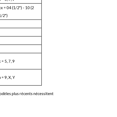
xx = 04 (1/2") - 10 (2
1/2")
x = 5, 7, 9
n = 9, X, Y
modèles plus récents nécessitent