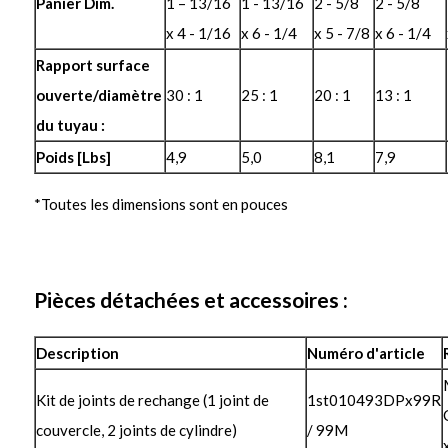
Panier Dim.
1 – 13/16
1 - 13/16
2 - 5/8
2 - 5/8
x 4 - 1/16
x 6 - 1/4
x 5 - 7/8
x 6 - 1/4
Rapport surface
ouverte/diamètre
30 : 1
25 : 1
20 : 1
13 : 1
du tuyau :
Poids [Lbs]
4,9
5,0
8,1
7,9
*Toutes les dimensions sont en pouces
Pièces détachées et accessoires :
Description
Numéro d'article
Kit de joints de rechange (1 joint de
1st010493DPx99R
couvercle, 2 joints de cylindre)
/ 99M