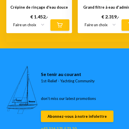
Crépine de rinçage d'eau douce
Grand filtre à eau d'admi
€ 1.452,-
€ 2.319,-
Se tenir au courant
1st-Relief - Yachting Community
don’t miss our latest promotions
Abonnez-vous à notre infolettre
+43 316 375 573 20