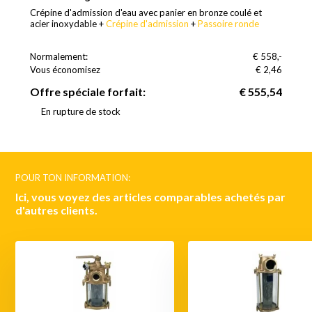
Crépine d'admission d'eau avec panier en bronze coulé et
acier inoxydable +
Crépine d'admission
+
Passoire ronde
Normalement:
€ 558,-
Vous économisez
(0% Réduction)
€ 2,46
Offre spéciale forfait:
€ 555,54
En rupture de stock
POUR TON INFORMATION:
Ici, vous voyez des articles comparables achetés par
d'autres clients.