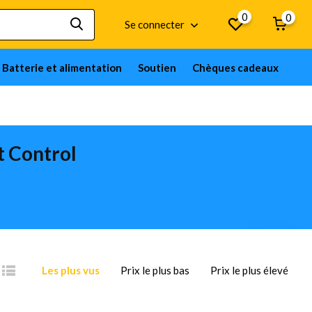
0
0
Se connecter
Batterie et alimentation
Soutien
Chèques cadeaux
t Control
Les plus vus
Prix le plus bas
Prix le plus élevé