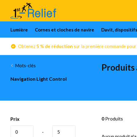
Lumière
Cornes et cloches de navire
Davit, dispositif
Obtenez
5 % de réduction
sur la première commande pour l
Produits 
Mots-clés
Navigation Light Control
Prix
0
Produits
-
Aucun produit n'a 