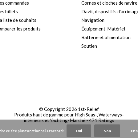
es commandes
Cornes et cloches de navire
s billets
Davit, dispositifs d'arrimag
 liste de souhaits
Navigation
mparer les produits
Équipement, Matériel
Batterie et alimentation
Soutien
© Copyright 2026 1st-Relief
Produits haut de gamme pour High Seas-, Waterways-
intérieurs et Yachting-Marché
- 471 Ratings
ndre ce site plus fonctionnel. D'accord?
Oui
Non
En s