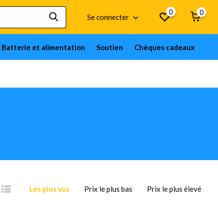
0
0
Se connecter
Batterie et alimentation
Soutien
Chèques cadeaux
Les plus vus
Prix le plus bas
Prix le plus élevé