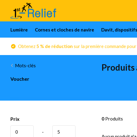
Lumière
Cornes et cloches de navire
Davit, dispositif
Obtenez
5 % de réduction
sur la première commande pour l
Produits
Mots-clés
Voucher
Prix
0
Produits
-
Aucun produit n'a 